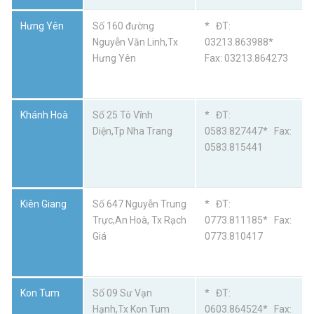
Hưng Yên
Số 160 đường
* ĐT:
Nguyễn Văn Linh,Tx
03213.863988*
Hưng Yên
Fax: 03213.864273
Khánh Hoà
Số 25 Tô Vĩnh
* ĐT:
Diện,Tp Nha Trang
0583.827447* Fax:
0583.815441
Kiên Giang
Số 647 Nguyễn Trung
* ĐT:
Trực,An Hoà, Tx Rạch
0773.811185* Fax:
Giá
0773.810417
Kon Tum
Số 09 Sư Vạn
* ĐT:
Hạnh,Tx Kon Tum
0603.864524* Fax: