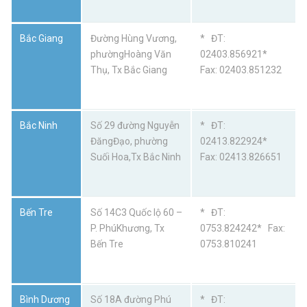
Bắc Giang
Đường Hùng Vương,
* ĐT:
phườngHoàng Văn
02403.856921*
Thụ, Tx Bắc Giang
Fax: 02403.851232
Bắc Ninh
Số 29 đường Nguyễn
* ĐT:
ĐăngĐạo, phường
02413.822924*
Suối Hoa,Tx Bắc Ninh
Fax: 02413.826651
Bến Tre
Số 14C3 Quốc lộ 60 –
* ĐT:
P. PhúKhương, Tx
0753.824242* Fax:
Bến Tre
0753.810241
Bình Dương
Số 18A đường Phú
* ĐT: