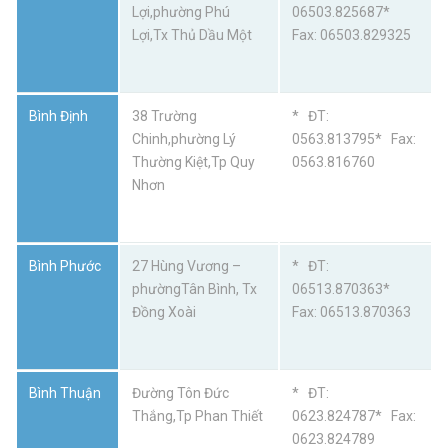
Lợi,phường Phú
06503.825687*
Lợi,Tx Thủ Dầu Một
Fax: 06503.829325
Bình Định
38 Trường
* ĐT:
Chinh,phường Lý
0563.813795* Fax:
Thường Kiệt,Tp Quy
0563.816760
Nhơn
Bình Phước
27 Hùng Vương –
* ĐT:
phườngTân Bình, Tx
06513.870363*
Đồng Xoài
Fax: 06513.870363
Bình Thuận
Đường Tôn Đức
* ĐT:
Thắng,Tp Phan Thiết
0623.824787* Fax:
0623.824789