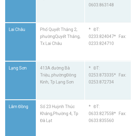
0603.863148
Lai Châu
Phố Quyết Thắng 2,
* ĐT:
phườngQuyết Thắng,
0233.824047* Fax:
Tx Lai Châu
0233.824710
Lạng Sơn
413A đường Bà
* ĐT:
Triệu, phườngĐông
0253.873335* Fax:
Kinh, Tp Lạng Sơn
0253.872734
Lâm Đồng
Số 23 Huỳnh Thúc
* ĐT:
Kháng,Phường 4, Tp
0633.827558* Fax:
Đà Lạt
0633.835560