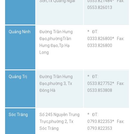
Sơn,Tx Quảng Ngãi
0553.821484* Fax:
0553.826013
Quảng Ninh
Đường Trần Hưng
* ĐT:
Đạo,phườngTrần
0333.826800* Fax:
Hưng Đạo,Tp Hạ
0333.826800
Long
Quảng Trị
Đường Trần Hưng
* ĐT:
Đạo,phường 3, Tx
0533.827752* Fax:
Đông Hà
0533.853808
Sóc Trăng
Số 245 Nguyễn Trung
* ĐT:
Trực,phường 2, Tx
0793.822353* Fax:
Sóc Trăng
0793.822353