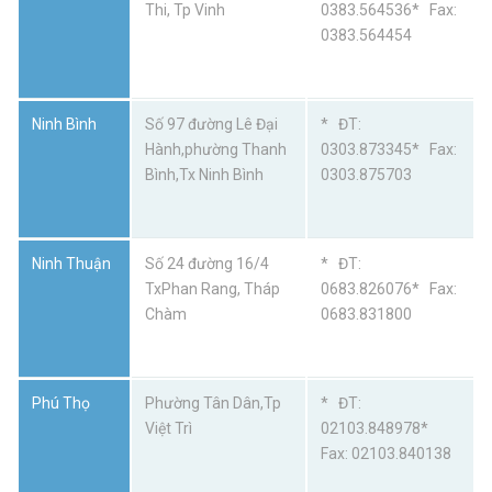
Thi, Tp Vinh
0383.564536* Fax:
0383.564454
Ninh Bình
Số 97 đường Lê Đại
* ĐT:
Hành,phường Thanh
0303.873345* Fax:
Bình,Tx Ninh Bình
0303.875703
Ninh Thuận
Số 24 đường 16/4
* ĐT:
TxPhan Rang, Tháp
0683.826076* Fax:
Chàm
0683.831800
Phú Thọ
Phường Tân Dân,Tp
* ĐT:
Việt Trì
02103.848978*
Fax: 02103.840138