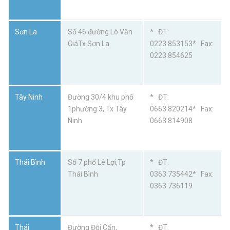
Sơn La
Số 46 đường Lò Văn
* ĐT:
GiáTx Sơn La
0223.853153* Fax:
0223.854625
Tây Ninh
Đường 30/4 khu phố
* ĐT:
1phường 3, Tx Tây
0663.820214* Fax:
Ninh
0663.814908
Thái Bình
Số 7 phố Lê Lợi,Tp
* ĐT:
Thái Bình
0363.735442* Fax:
0363.736119
Thái
Đường Đội Cấn,
* ĐT: