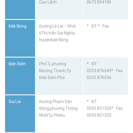
Cao Lãnh
0673.854186
Đắk Nông
Đường Lê Lai – Khối
* ĐT:* Fax:
6Thị trấn Gia Nghĩa,
huyệnĐắk Nông
Điện Biên
Phố 3, phường
* ĐT:
Mường Thanh,Tp
0233.876549* Fax:
Điện Biên Phủ
0233.876556
Gia Lai
Đường Phạm Văn
* ĐT:
Đồng,phường Thống
0593.821320* Fax:
NhấtTp Pleiku
0593.821320