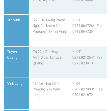
Trà Vinh
Số 50A đường Phạm
* ĐT:
NgũLão, khóm 2 –
0743.864726* Fax:
Phường 1,Tx Trà Vinh
0743.864726
Tuyên
Tổ 22 – Phường
* ĐT:
Quang
Minh XuânTx Tuyên
0273.821264* Fax:
Quang
0273.823813
Vĩnh Long
134 Lê Thái Tổ –
* ĐT:
Phường 2Tx Vĩnh
0703.827003* Fax:
Long
0703.821872