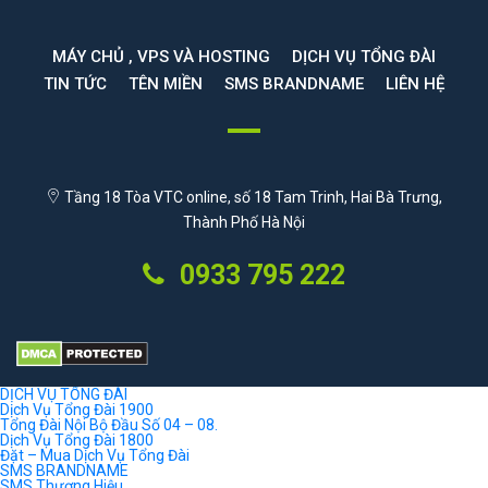
MÁY CHỦ , VPS VÀ HOSTING
DỊCH VỤ TỔNG ĐÀI
TIN TỨC
TÊN MIỀN
SMS BRANDNAME
LIÊN HỆ
Tầng 18 Tòa VTC online, số 18 Tam Trinh, Hai Bà Trưng,
Thành Phố Hà Nội
0933 795 222
DỊCH VỤ TỔNG ĐÀI
Dịch Vụ Tổng Đài 1900
Tổng Đài Nội Bộ Đầu Số 04 – 08.
Dịch Vụ Tổng Đài 1800
Đặt – Mua Dịch Vụ Tổng Đài
SMS BRANDNAME
SMS Thương Hiệu