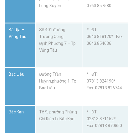
Long Xuyên
0763.857580
Bà Rịa –
Số 401 đường
* ĐT:
Vũng Tàu
Trương Công
0643.818120* Fax:
Định,Phường 7 – Tp
0643.854636
Vũng Tàu
Bạc Liêu
Đường Trần
* ĐT:
Huỳnh,phường 1, Tx
07813.824190*
Bạc Liêu
Fax: 07813.826744
Bắc Kạn
Tổ 9, phường Phùng
* ĐT:
Chí KiênTx Bắc Kạn
02813.871152*
Fax: 02813.870850