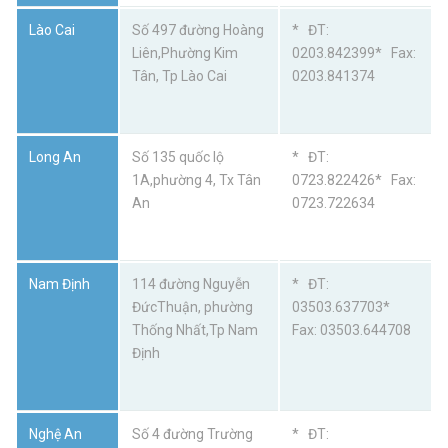
Lào Cai
Số 497 đường Hoàng
* ĐT:
Liên,Phường Kim
0203.842399* Fax:
Tân, Tp Lào Cai
0203.841374
Long An
Số 135 quốc lộ
* ĐT:
1A,phường 4, Tx Tân
0723.822426* Fax:
An
0723.722634
Nam Định
114 đường Nguyễn
* ĐT:
ĐứcThuận, phường
03503.637703*
Thống Nhất,Tp Nam
Fax: 03503.644708
Định
Nghệ An
Số 4 đường Trường
* ĐT: