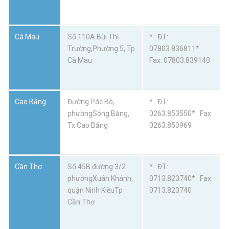
Cà Mau
Số 110A Bùi Thị
* ĐT:
Trường,Phường 5, Tp
07803.836811*
Cà Mau
Fax: 07803.839140
Cao Bằng
Đường Pác Bó,
* ĐT:
phườngSông Bằng,
0263.853550* Fax:
Tx Cao Bằng
0263.850969
Cần Thơ
Số 45B đường 3/2
* ĐT:
phườngXuân Khánh,
0713.823740* Fax:
quận Ninh KiềuTp
0713.823740
Cần Thơ