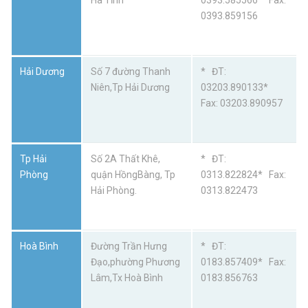
Hà Tĩnh
0393.585566* Fax:
0393.859156
Hải Dương
Số 7 đường Thanh
* ĐT:
Niên,Tp Hải Dương
03203.890133*
Fax: 03203.890957
Tp Hải
Số 2A Thất Khê,
* ĐT:
Phòng
quận HồngBàng, Tp
0313.822824* Fax:
Hải Phòng.
0313.822473
Hoà Bình
Đường Trần Hưng
* ĐT:
Đạo,phường Phương
0183.857409* Fax:
Lâm,Tx Hoà Bình
0183.856763