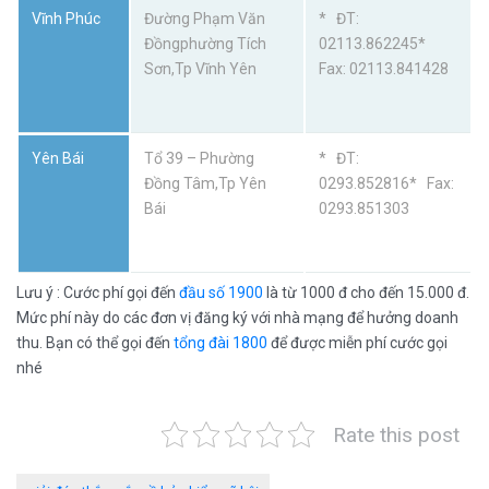
Vĩnh Phúc
Đường Phạm Văn
* ĐT:
Đồngphường Tích
02113.862245*
Sơn,Tp Vĩnh Yên
Fax: 02113.841428
Yên Bái
Tổ 39 – Phường
* ĐT:
Đồng Tâm,Tp Yên
0293.852816* Fax:
Bái
0293.851303
Lưu ý : Cước phí gọi đến
đầu số 1900
là từ 1000 đ cho đến 15.000 đ.
Mức phí này do các đơn vị đăng ký với nhà mạng để hưởng doanh
thu. Bạn có thể gọi đến
tổng đài 1800
để được miễn phí cước gọi
nhé
Rate this post