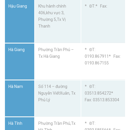
Hậu Giang
Khu hành chính
* ĐT:* Fax:
406,khu vực 3,
Phường 5,Tx Vị
Thanh
Hà Giang
Phường Trần Phú –
* ĐT:
Tx Hà Giang
0193.867911* Fax:
0193.867155
Hà Nam
Số 114 – đường
* ĐT:
Nguyễn ViếtXuân, Tx
03513.854272*
Phủ Lý
Fax: 03513.853304
Hà Tĩnh
Phường Trần Phú,Tx
* ĐT: