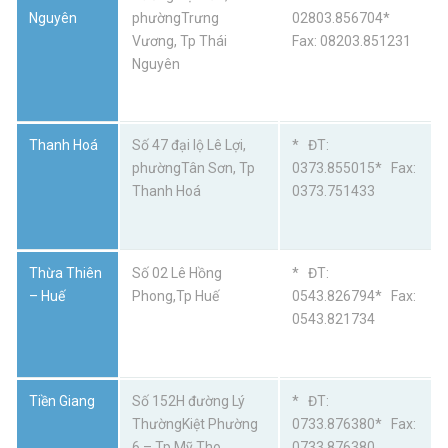
Nguyên
phườngTrưng
02803.856704*
Vương, Tp Thái
Fax: 08203.851231
Nguyên
Thanh Hoá
Số 47 đại lộ Lê Lợi,
* ĐT:
phườngTân Sơn, Tp
0373.855015* Fax:
Thanh Hoá
0373.751433
Thừa Thiên
Số 02 Lê Hồng
* ĐT:
– Huế
Phong,Tp Huế
0543.826794* Fax:
0543.821734
Tiền Giang
Số 152H đường Lý
* ĐT:
ThườngKiệt Phường
0733.876380* Fax:
6 – Tp Mỹ Tho
0733.876380