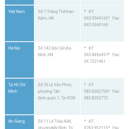
Việt Nam
Số 7 Tràng ThiHoàn
* ĐT:
Kiếm, HN
043.9344165* Fax:
043.9344169
Hà Nội
Số 142 Đội Cấn,Ba
* ĐT:
Đình, HN
043.8456457* Fax:
04.7221461
Tp Hồ Chí
Số 35 Lý Văn Phức,
* ĐT:
Minh
phường Tân
083.8202754* Fax:
Định,quận 1, Tp HCM
083.8202772
An Giang
Số 11 Lê Triệu Kiết,
* ĐT:
phườngMỹ Bình, Tp
0763.952115* Fax: