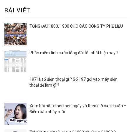
BÀI VIẾT
TỔNG ĐÀI 1800, 1900 CHO CÁC CÔNG TY PHẾ LIỆU
Phần mềm tính cước tổng đài tốt nhất hiện nay ?
197 là số điện thoại gì ? Số 197 gọi vào máy điện
thoại để làm gì ?
Xem bói hắt xì hơi theo ngày và theo giờ cực chuẩn –
Điềm báo nhảy mũi