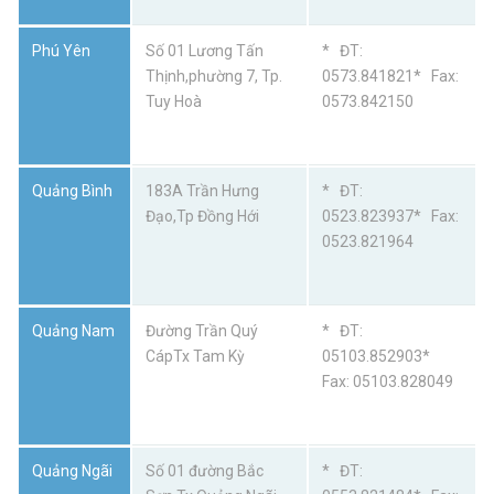
Phú Yên
Số 01 Lương Tấn
* ĐT:
Thịnh,phường 7, Tp.
0573.841821* Fax:
Tuy Hoà
0573.842150
Quảng Bình
183A Trần Hưng
* ĐT:
Đạo,Tp Đồng Hới
0523.823937* Fax:
0523.821964
Quảng Nam
Đường Trần Quý
* ĐT:
CápTx Tam Kỳ
05103.852903*
Fax: 05103.828049
Quảng Ngãi
Số 01 đường Bắc
* ĐT: