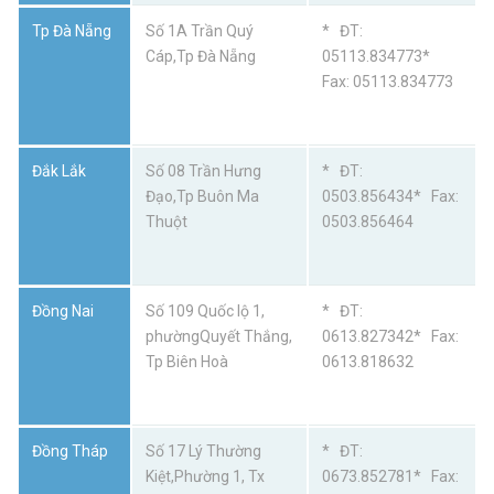
Tp Đà Nẵng
Số 1A Trần Quý
* ĐT:
Cáp,Tp Đà Nẵng
05113.834773*
Fax: 05113.834773
Đắk Lắk
Số 08 Trần Hưng
* ĐT:
Đạo,Tp Buôn Ma
0503.856434* Fax:
Thuột
0503.856464
Đồng Nai
Số 109 Quốc lộ 1,
* ĐT:
phườngQuyết Thắng,
0613.827342* Fax:
Tp Biên Hoà
0613.818632
Đồng Tháp
Số 17 Lý Thường
* ĐT:
Kiệt,Phường 1, Tx
0673.852781* Fax: