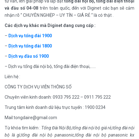
tư vấn, lên giải pháp và lắp đặt
tổng đài nội bộ, tổng đài điện thoại
và đầu số 04-08
trên toàn quốc, đến với Diginet các bạn sẽ cảm
nhận rõ “ CHUYÊN NGHIỆP – UY TÍN – GIÁ RẺ “ là có thật .
Các dịch vụ khác mà Diginet đang cung cấp :
–
Dịch vụ tổng đài 1900
–
Dịch vụ tổng đài 1800
–
Dịch vụ đầu số 1900
– Dịch vụ tổng đài nội bộ, tổng đài điện thoại,……
Liên hệ :
CÔNG TY DỊCH VỤ VIỄN THÔNG SỐ
Chuyên viên kinh doanh: 0933 795 222 – 0911 795 222
Trung tâm kinh doanh dữ liệu trực tuyến : 1900 0234
Mail:tongdaire@gmail.com
Từ khóa tìm kiếm :
Tổng Đài Nội Bộ,tổng đài nội bộ giá rẻ,tổng đài nội
bộ là gì,tổng đài nội bộ panasonic,tổng đài nội bộ panasonic kx