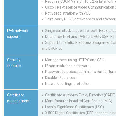
◦ Requires CUCM Version 10.5.2 or later with 
● Cisco TelePresence Video Communication 
◦ Native registration with VCS
● Third-party H.323 gatekeepers and standar
IPv6 network
● Single call stack support for both H323 and
support
● Dual-stack IPv4 and IPv6 for DHCP, SSH, HT
● Support for static IP address assignment, s
and DHCP v6
Security
● Management using HTTPS and SSH
features
● IP administration password
● Password to access administration features
● Disable IP services
● Network settings protection
Certificate
● Certificate Authority Proxy Function (CAPF) 
management
● Manufacturer-Installed Certificates (MIC)
● Locally Significant Certificates (LSC)
● X.509 Digital Certificates (DER encoded bin