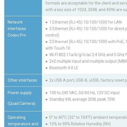
formats are acceptable for the client and serve
with a key size of 1024, 2048, and 4096 are s
Network
● 1 Ethernet (RJ-45) 10/100/1000 for LAN
interfaces
● 2 Ethernet (RJ-45) 10/100/1000 for direct 
Codec Pro
control)
● 2 Ethernet (RJ-45) 10/100/1000 with PoE, 1 
with Touch 10
● Wi-Fi 802.11a/b/g/n/ac 2.4 GHz and 5 GHz 
● 2×2 multiple input and multiple output (MI
● Bluetooth 4.0 LE
Other interfaces
● 2x USB A port, USB-B, uUSB, factory reset p
Power supply
● 100 to 240 VAC, 50/60 Hz, 12V DC input
● Standby 6W, average 20W, peak 70W
(Quad Camera)
Operating
● 0° to 40°C (32° to 104°F) ambient temperat
temperature and
● 10% to 90% Relative Humidity (RH)