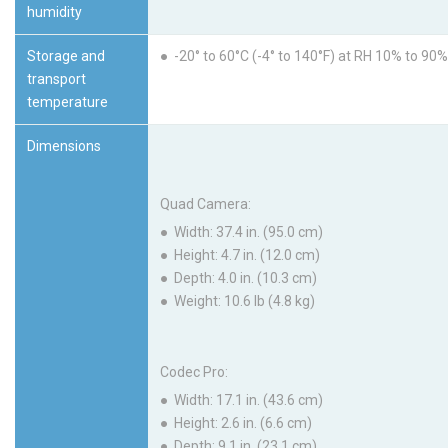
humidity
Storage and
● -20° to 60°C (-4° to 140°F) at RH 10% to 9
transport
temperature
Dimensions
Quad Camera:
● Width: 37.4 in. (95.0 cm)
● Height: 4.7 in. (12.0 cm)
● Depth: 4.0 in. (10.3 cm)
● Weight: 10.6 lb (4.8 kg)
Codec Pro:
● Width: 17.1 in. (43.6 cm)
● Height: 2.6 in. (6.6 cm)
● Depth: 9.1 in. (23.1 cm)