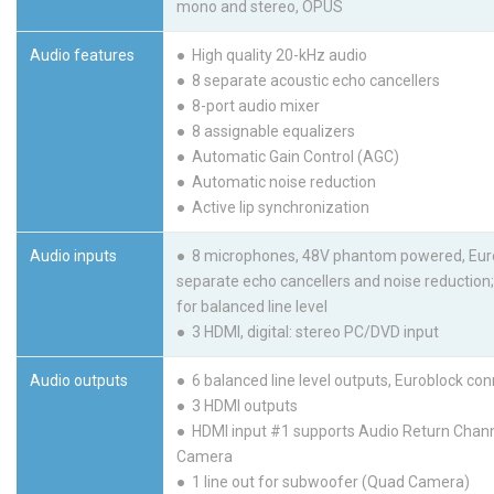
mono and stereo, OPUS
Audio features
● High quality 20-kHz audio
● 8 separate acoustic echo cancellers
● 8-port audio mixer
● 8 assignable equalizers
● Automatic Gain Control (AGC)
● Automatic noise reduction
● Active lip synchronization
Audio inputs
● 8 microphones, 48V phantom powered, Euro
separate echo cancellers and noise reduction;
for balanced line level
● 3 HDMI, digital: stereo PC/DVD input
Audio outputs
● 6 balanced line level outputs, Euroblock co
● 3 HDMI outputs
● HDMI input #1 supports Audio Return Chann
Camera
● 1 line out for subwoofer (Quad Camera)