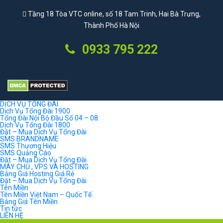
Tầng 18 Tòa VTC online, số 18 Tam Trinh, Hai Bà Trưng,
Thành Phố Hà Nội
0933 795 222
DỊCH VỤ TỔNG ĐÀI
Dịch Vụ Tổng Đài 1900
Tổng Đài Nội Bộ Đầu Số 04 – 08.
Dịch Vụ Tổng Đài 1800
Đặt – Mua Dịch Vụ Tổng Đài
SMS BRANDNAME
SMS Thương Hiệu
SMS Quảng Cáo
Đặt – Mua Dịch Vụ Tổng Đài
MÁY CHỦ , VPS VÀ HOSTING
Bảng Giá Hosting Giá Rẻ
Đặt – Mua Dịch Vụ Tổng Đài
Tên Miền
Tên Miền Việt Nam – Quốc Tế.
Bảng Giá Tên Miền
Tin tức
LIÊN HỆ