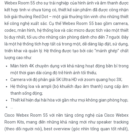
Webex Room 55 cho sự trải nghiệp của hình ảnh và âm thanh được
kết hợp tinh vi chưa từng có, thiết kế sản phẩm đã được công nhận
bởi giải thưởng Red Dot – một giải thưởng tôn vinh cho những thiết
kế công nghệ xuất sắc. Cụ thể Webex Room 55 bao gồm camera,
codec, màn hình, hệ thống loa và các micro được tích vào một thiết
bị duy nhất, tối ưu cho những căn phòng dành cho đến 7 người. Đây
là một hệ thống tích hợp tất cả trong một, dễ dàng lắp đặt, sử dụng,
triển khai và quản lý. Hệ thống được tạo bởi các “mảnh ghép” chất
lượng cao như:
Màn hình 4K chuyên dụng với khả năng hoạt động bền bỉ trong
một thời gian dài cùng độ trễ hình ảnh tối thiểu;
Camera với độ phân giải 5K Ultra HD với zoom quang học 3X;
Hệ thống loa và ampli (bộ khuếch đạo âm thanh) cung cấp âm
thanh sống động;
Thiết kế hiện đại hài hòa với gần như mọi không gian phòng họp;
…
Cisco Webex Room 55 với nền tảng công nghệ của Cisco Webex
Room Kits, mang đến những khả năng mới như speaker tracking
(theo dõi người nói), best overview (góc nhìn tổng quan tốt nhất),