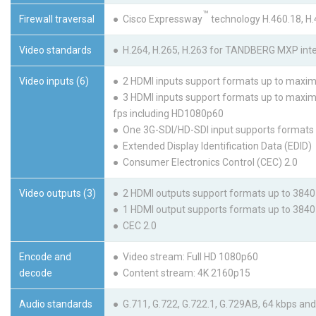
™
Firewall traversal
● Cisco Expressway
technology H.460.18, H.4
Video standards
● H.264, H.265, H.263 for TANDBERG MXP inte
Video inputs (6)
● 2 HDMI inputs support formats up to max
● 3 HDMI inputs support formats up to maxi
fps including HD1080p60
● One 3G-SDI/HD-SDI input supports format
● Extended Display Identification Data (EDID)
● Consumer Electronics Control (CEC) 2.0
Video outputs (3)
● 2 HDMI outputs support formats up to 384
● 1 HDMI output supports formats up to 384
● CEC 2.0
Encode and
● Video stream: Full HD 1080p60
decode
● Content stream: 4K 2160p15
Audio standards
● G.711, G.722, G.722.1, G.729AB, 64 kbps 