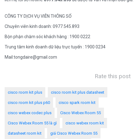
CÔNG TY DỊCH VỤ VIỄN THÔNG SỐ
Chuyên viên kinh doanh: 0977.545.893
Bộn phận chăm sóc khách hàng : 1900 0222
Trung tâm kinh doanh dữ liệu trực tuyến : 1900 0234
Mail:tongdaire@gmail.com
Rate this post
cisco room kit plus
cisco room kit plus datasheet
cisco room kit plus p60
cisco spark room kit
cisco webex codec plus
Cisco Webex Room 55
Cisco Webex Room 55 là gì
cisco webex room kit
datasheet room kit
giá Cisco Webex Room 55