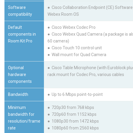
Software
● Cisco Collaboration Endpoint (CE) Software V
compatibility
Webex Room OS
Default
● Cisco Webex Codec Pro
components in
● Cisco Webex Quad Camera (a package is also
Room Kit Pro
60 camera)
● Cisco Touch 10 control unit
● Wall mount for Quad Camera
Optional
● Cisco Table Microphone (with Euroblock plu
hardware
rack mount for Codec Pro, various cables
components
Bandwidth
● Up to 6 Mbps point-to-point
Minimum
● 720p30 from 768 kbps
bandwidth for
● 720p60 from 1152 kbps
resolution/frame
● 1080p30 from 1472 kbps
rate
● 1080p60 from 2560 kbps