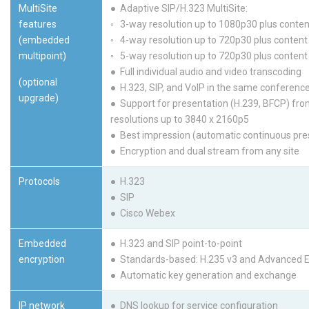
MultiSite
● Adaptive SIP/H.323 MultiSite:
features
◦ 3-way resolution up to 1080p30 plus conten
(embedded
◦ 4-way resolution up to 720p30 plus content
multipoint)
◦ 5-way resolution up to 720p30 plus content
● Full individual audio and video transcoding
(optional
● H.323, SIP, and VoIP in the same conferenc
upgrade)
● Support for presentation (H.239, BFCP) from
resolutions up to 3840 x 2160p5
● Best impression (automatic continuous pre
● Encryption and dual stream from any site
Protocols
● H.323
● SIP
● Cisco Webex
Embedded
● H.323 and SIP point-to-point
encryption
● Standards-based: H.235 v3 and Advanced E
● Automatic key generation and exchange
IP network
● DNS lookup for service configuration