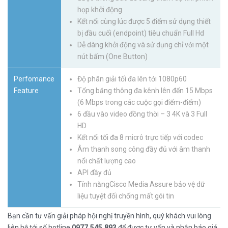
họp khởi động
Kết nối cùng lúc được 5 điểm sử dụng thiết
bị đầu cuối (endpoint) tiêu chuẩn Full Hd
Dễ dàng khởi động và sử dụng chỉ với một
nút bấm (One Button)
Perfomance
Độ phân giải tối đa lên tới 1080p60
Feature
Tổng băng thông đa kênh lên đến 15 Mbps
(6 Mbps trong các cuộc gọi điểm-điểm)
6 đầu vào video đồng thời – 3 4K và 3 Full
HD
Kết nối tối đa 8 micrô trực tiếp với codec
Âm thanh song công đầy đủ với âm thanh
nổi chất lượng cao
API đầy đủ
Tính năngCisco Media Assure bảo vệ dữ
liệu tuyệt đối chống mất gói tin
Bạn cần tư vấn giải pháp hội nghị truyền hình, quý khách vui lòng
liên hệ tới số hotline
0977.545.893
để được tư vấn và nhận báo giá.