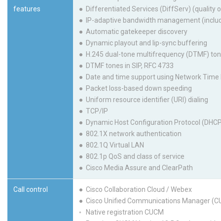
features
● Differentiated Services (DiffServ) (quality o
● IP-adaptive bandwidth management (includi
● Automatic gatekeeper discovery
● Dynamic playout and lip-sync buffering
● H.245 dual-tone multifrequency (DTMF) ton
● DTMF tones in SIP, RFC 4733
● Date and time support using Network Time 
● Packet loss-based down speeding
● Uniform resource identifier (URI) dialing
● TCP/IP
● Dynamic Host Configuration Protocol (DHC
● 802.1X network authentication
● 802.1Q Virtual LAN
● 802.1p QoS and class of service
● Cisco Media Assure and ClearPath
Call control
● Cisco Collaboration Cloud / Webex
● Cisco Unified Communications Manager (
◦ Native registration CUCM