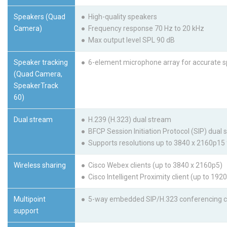
Speakers (Quad
● High-quality speakers
Camera)
● Frequency response 70 Hz to 20 kHz
● Max output level SPL 90 dB
Speaker tracking
● 6-element microphone array for accurate s
(Quad Camera,
SpeakerTrack
60)
Dual stream
● H.239 (H.323) dual stream
● BFCP Session Initiation Protocol (SIP) dual
● Supports resolutions up to 3840 x 2160p15
Wireless sharing
● Cisco Webex clients (up to 3840 x 2160p5)
● Cisco Intelligent Proximity client (up to 192
Multipoint
● 5-way embedded SIP/H.323 conferencing cap
support