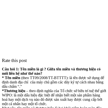
Rate this post
Câu hỏi 1: Tên miền là gì ? Giữa tên miền và thương hiệu có
mối liên hệ như thế nào?
* Tên miền
(theo TT09/2008/TT-BTTTT): là tên được sử dụng để
định danh địa chỉ của máy chủ gồm các dãy ký tự cách nhau bằng
dấu chấm “.”
*Thương hiệu
– theo định nghĩa của Tổ chức sở hữu trí tuệ thế giới
WIPO: là một dấu hiệu đặc biệt để nhận biết một sản phẩm hàng
hoá hay một dịch vụ nào đó được sản xuất hay được cung cấp bởi
một cá nhân hay một tổ chức.