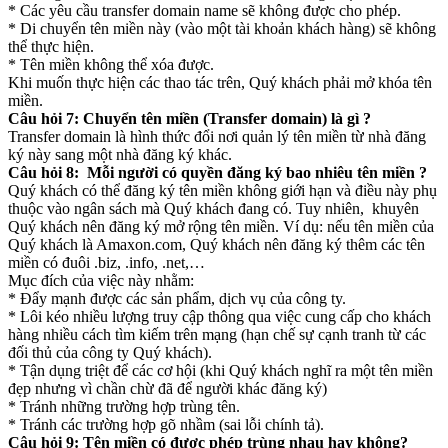
* Các yêu cầu transfer domain name sẽ không được cho phép.
* Di chuyển tên miền này (vào một tài khoản khách hàng) sẽ không
thể thực hiện.
* Tên miền không thể xóa được.
Khi muốn thực hiện các thao tác trên, Quý khách phải mở khóa tên
miền.
Câu hỏi 7: Chuyển tên miền (Transfer domain) là gì ?
Transfer domain là hình thức đổi nơi quản lý tên miền từ nhà đăng
ký này sang một nhà đăng ký khác.
Câu hỏi 8: Mỗi người có quyền đăng ký bao nhiêu tên miền ?
Quý khách có thể đăng ký tên miền không giới hạn và điều này phụ
thuộc vào ngân sách mà Quý khách đang có. Tuy nhiên, khuyên
Quý khách nên đăng ký mở rộng tên miền. Ví dụ: nếu tên miền của
Quý khách là Amaxon.com, Quý khách nên đăng ký thêm các tên
miền có đuôi .biz, .info, .net,…
Mục đích của việc này nhằm:
* Đẩy mạnh được các sản phẩm, dịch vụ của công ty.
* Lôi kéo nhiều lượng truy cập thông qua việc cung cấp cho khách
hàng nhiều cách tìm kiếm trên mạng (hạn chế sự cạnh tranh từ các
đối thủ của công ty Quý khách).
* Tận dụng triệt để các cơ hội (khi Quý khách nghĩ ra một tên miền
đẹp nhưng vì chần chừ đã để người khác đăng ký)
* Tránh những trường hợp trùng tên.
* Tránh các trường hợp gõ nhầm (sai lỗi chính tả).
Câu hỏi 9: Tên miền có được phép trùng nhau hay không?