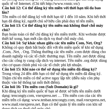
quốc tế về Internet. (Chi tiết http://www.vnnic.vn/)
Câu hỏi 12: Có thể đăng ký tên miền với thời hạn tối đa bao
lâu?
Tên miền có thể đăng ký với thời hạn từ 1 đến 10 năm. Khi hết thời
hạn đã đăng ký, người chủ sở hữu cần phải duy trì tên miền.
Câu hỏi 13: Có thể đăng ký tên miền mà không thuê chỗ máy
chủ?
Bạn hoàn toàn có thể chỉ đăng ký tên miền trước. Khi website được
thiết kế xong, bạn mới cần dịch vụ thuê chỗ máy chủ.
Câu hỏi 14: Sự khác nhau giữa các tên miền Com, Net, Org?
Không có quy định bắt buộc đối với tên miền quốc tế khi sử dụng
.Com, .Net, . Org. Thông thường các tên miền .com được dùng cho
doanh nghiệp và các tổ chức thương mại. Tên miền .net được dùng
cho các công ty cung cấp dich vụ internet. Tên miền .org được dùng
cho cơ quan chính phủ và các tổ chức phi lợi nhuận.
Câu hỏi 15: Khi nào có thể sử dụng tên miền đã đăng ký?
Trong vòng 24 đến 48h bạn có thể sử dụng tên miền đã đăng ký.
Thậm chí tên miền có thể acitve ngay lập tức (điều này còn phụ
thuộc vào hệ thống tại mỗi thời điểm).
Câu hỏi 16: Tên miền con (Sub Domain) là gì?
Khi đăng ký tên miền quốc tế bạn sẽ được sở hữu tên miền dưới
dạng: tencongty.com, vnexpress.net … Tên miền con của các tên
miền trên có dạng: www.tenban.tencongty.com, mail.vnexpress.net,
www.mail.vnexpress.net. Bạn có thể quản lý tên miền con khi sử
dụng dịch vụ thuê chỗ máy chủ