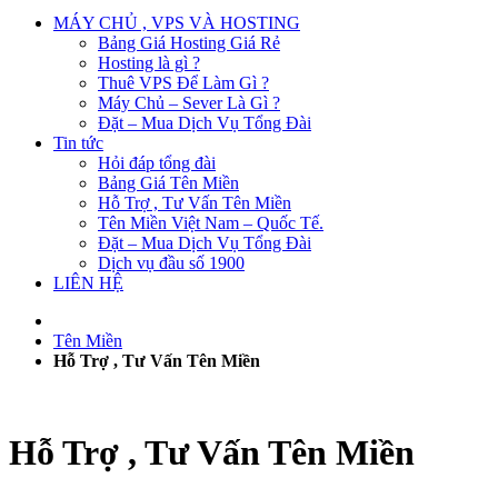
MÁY CHỦ , VPS VÀ HOSTING
Bảng Giá Hosting Giá Rẻ
Hosting là gì ?
Thuê VPS Để Làm Gì ?
Máy Chủ – Sever Là Gì ?
Đặt – Mua Dịch Vụ Tổng Đài
Tin tức
Hỏi đáp tổng đài
Bảng Giá Tên Miền
Hỗ Trợ , Tư Vấn Tên Miền
Tên Miền Việt Nam – Quốc Tế.
Đặt – Mua Dịch Vụ Tổng Đài
Dịch vụ đầu số 1900
LIÊN HỆ
Tên Miền
Hỗ Trợ , Tư Vấn Tên Miền
Hỗ Trợ , Tư Vấn Tên Miền