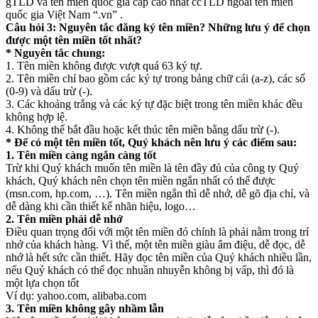
gTLD và tên miền quốc gia cấp cao nhất ccTLD ngoài tên miền
quốc gia Việt Nam “.vn” .
Câu hỏi 3: Nguyên tắc đăng ký tên miền? Những lưu ý để chọn
được một tên miền tốt nhất?
* Nguyên tắc chung:
1. Tên miền không được vượt quá 63 ký tự.
2. Tên miền chỉ bao gồm các ký tự trong bảng chữ cái (a-z), các số
(0-9) và dấu trừ (-).
3. Các khoảng trắng và các ký tự đặc biệt trong tên miền khác đều
không hợp lệ.
4. Không thể bắt đầu hoặc kết thúc tên miền bằng dấu trừ (-).
* Để có một tên miền tốt, Quý khách nên lưu ý các điểm sau:
1. Tên miền càng ngắn càng tốt
Trừ khi Quý khách muốn tên miền là tên đầy đủ của công ty Quý
khách, Quý khách nên chọn tên miền ngắn nhất có thể được
(msn.com, hp.com, …). Tên miền ngắn thì dễ nhớ, dễ gõ địa chỉ, và
dễ dàng khi cần thiết kế nhãn hiệu, logo…
2. Tên miền phải dễ nhớ
Điều quan trọng đối với một tên miền đó chính là phải nằm trong trí
nhớ của khách hàng. Vì thế, một tên miền giàu âm điệu, dễ đọc, dễ
nhớ là hết sức cần thiết. Hãy đọc tên miền của Quý khách nhiều lần,
nếu Quý khách có thể đọc nhuần nhuyễn không bị vấp, thì đó là
một lựa chọn tốt
Ví dụ: yahoo.com, alibaba.com
3. Tên miền không gây nhầm lẫn