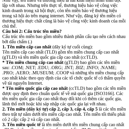
Như vậy, tên miền và thương hiệu là hai khái niệm hoàn toàn độc
lập với nhau. Nhưng trên thực tế, thương hiệu bảo vệ công việc
kinh doanh trong xã hội thực, còn tên miền bảo vệ thương hiệu
trong xã hội ảo trên mạng internet. Như vậy, đăng ký tên miền có
thương hiệu thực chất cũng là bảo vệ công việc kinh doanh của mỗi
chủ thể.
Câu hỏi 2: Cấu trúc tên miền?
Cấu trúc tên miền bao gồm nhiều thành phần cấu tạo nên cách nhau
bởi dấu chấm (.)
1. Tên miền cấp cao nhất
(dãy ký tự cuối cùng):
Tên miền cấp cao nhất (TLD) gồm tên miền chung cấp cao nhất
(gTLD) và tên miền quốc gia cấp cao nhất (ccTLD).
* Tên miền chung cấp cao nhất
(gTLD) bao gồm các tên miền
sau: .COM; .NET; .EDU; .ORG; .INT; .BIZ; .INFO; .NAME;
.PRO; .AERO; .MUSEUM; .COOP và những tên miền chung cấp
cao nhất khác theo quy định của các tổ chức quốc tế có thẩm quyền
về tài nguyên Internet.
* Tên miền quốc gia cấp cao nhất
(ccTLD) bao gồm các tên miền
được quy định theo chuẩn quốc tế về mã quốc gia [ISO3166]. Các
tên miền quốc gia cấp cao nhất thay đổi khi có thêm các quốc gia,
lãnh thổ mới hoặc khi sáp nhập các quốc gia lại với nhau.
2. Tên miền (dãy ký tự) cấp 2, cấp 3, cấp 4, cấp 5
là các tên miền
theo trật tự nằm dưới tên miền cấp cao nhất. Tên miền tối thiểu phải
có 2 cấp: cấp 2 và cấp cao nhất.
3. Tên miền quốc tế
là tên miền dưới tên miền chung cấp cao nhất