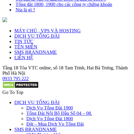
Tổng đài 1800, 1900 cho các công ty chứng khoán
Nia là gì ?
MÁY CHỦ , VPS VÀ HOSTING
DỊCH VỤ TỔNG ĐÀI
TIN TỨC
TÊN MIỀN
SMS BRANDNAME
LIÊN HỆ
Tầng 18 Tòa VTC online, số 18 Tam Trinh, Hai Bà Trưng, Thành
Phố Hà Nội
0933 795 222
Go To Top
DỊCH VỤ TỔNG ĐÀI
Dịch Vụ Tổng Đài 1900
Tổng Đài Nội Bộ Đầu Số 04 – 08.
Dịch Vụ Tổng Đài 1800
Đặt – Mua Dịch Vụ Tổng Đài
SMS BRANDNAME