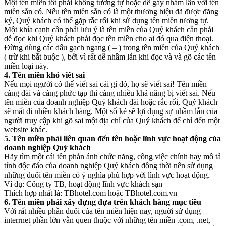
Một tên miền tốt phải không tương tự hoặc dễ gây nhầm lẫn với tên
miền sẵn có. Nếu tên miền sẵn có là một thương hiệu đã được đăng
ký, Quý khách có thể gặp rắc rối khi sử dụng tên miền tương tự.
Một khía cạnh cần phải lưu ý là tên miền của Quý khách cần phải
dễ đọc khi Quý khách phải đọc tên miền cho ai đó qua điện thoại.
Đừng dùng các dấu gạch ngang ( – ) trong tên miền của Quý khách
( trừ khi bắt buộc ), bởi vì rất dễ nhầm lẫn khi đọc và và gõ các tên
miền loại này.
4. Tên miền khó viết sai
Nếu mọi người có thể viết sai cái gì đó, họ sẽ viết sai! Tên miền
càng dài và càng phức tạp thì càng nhiều khả năng bị viết sai. Nếu
tên miền của doanh nghiệp Quý khách dài hoặc rắc rối, Quý khách
sẽ mất đi nhiều khách hàng. Một số kẻ sẽ lợi dụng sự nhầm lẫn của
người truy cập khi gõ sai một địa chỉ của Quý khách để chỉ đến một
website khác.
5. Tên miền phải liên quan đến tên hoặc lĩnh vực hoạt động của
doanh nghiệp Quý khách
Hãy tìm một cái tên phản ánh chức năng, công việc chính hay mô tả
tính độc đáo của doanh nghiệp Quý khách đồng thời nên sử dụng
những đuôi tên miền có ý nghĩa phù hợp với lĩnh vực hoạt động.
Ví dụ: Công ty TB, hoạt động lĩnh vực khách sạn
Thích hợp nhất là: TBhotel.com hoặc TBhotel.com.vn
6. Tên miền phải xây dựng dựa trên khách hàng mục tiêu
Với rất nhiều phần đuôi của tên miền hiện nay, nguời sử dụng
interrnet phần lớn vẫn quen thuộc với những tên miền .com, .net,