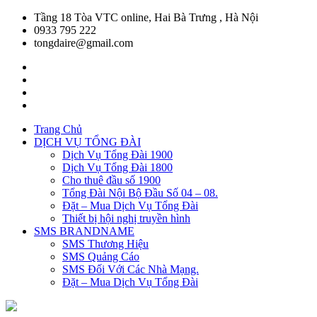
Tầng 18 Tòa VTC online, Hai Bà Trưng , Hà Nội
0933 795 222
tongdaire@gmail.com
Trang Chủ
DỊCH VỤ TỔNG ĐÀI
Dịch Vụ Tổng Đài 1900
Dịch Vụ Tổng Đài 1800
Cho thuê đầu số 1900
Tổng Đài Nội Bộ Đầu Số 04 – 08.
Đặt – Mua Dịch Vụ Tổng Đài
Thiết bị hội nghị truyền hình
SMS BRANDNAME
SMS Thương Hiệu
SMS Quảng Cáo
SMS Đối Với Các Nhà Mạng.
Đặt – Mua Dịch Vụ Tổng Đài