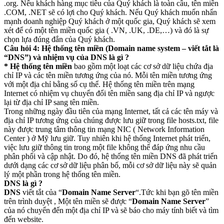
.org. Nếu khách hàng mục tiêu của Quý khách là toàn cầu, tên miền
.COM, .NET sẽ có lợi cho Quý khách. Nếu Quý khách muốn nhấn
mạnh doanh nghiệp Quý khách ở một quốc gia, Quý khách sẽ xem
xét để có một tên miền quốc gia ( .VN, .UK, .DE,…) và đó là sự
chọn lựa đúng đắn của Quý khách.
Câu hỏi 4: Hệ thống tên miền (Domain name system – viết tắt là
“DNS”) và nhiệm vụ của DNS là gì ?
* Hệ thống tên miền
bao gồm một loạt các cơ sở dữ liệu chứa địa
chỉ IP và các tên miền tương ứng của nó. Mỗi tên miền tương ứng
với một địa chỉ bằng số cụ thể. Hệ thống tên miền trên mạng
Internet có nhiệm vụ chuyển đổi tên miền sang địa chỉ IP và ngược
lại từ địa chỉ IP sang tên miền.
Trong những ngày đầu tiên của mạng Internet, tất cả các tên máy và
địa chỉ IP tương ứng của chúng được lưu giữ trong file hosts.txt, file
này được trung tâm thông tin mạng NIC ( Network Information
Center ) ở Mỹ lưu giữ. Tuy nhiên khi hệ thống Internet phát triển,
việc lưu giữ thông tin trong một file không thể đáp ứng nhu cầu
phân phối và cập nhật. Do đó, hệ thống tên miền DNS đã phát triển
dưới dạng các cơ sở dữ liệu phân bố, mỗi cơ sở dữ liệu này sẽ quản
lý một phần trong hệ thống tên miền.
DNS là gì ?
DNS
viết tắt của “
Domain Name Server
“.Tức khi bạn gõ tên miền
trên trình duyệt , Một tên miền sẽ được “
Domain Name Server
”
của nó chuyển đến một địa chỉ IP và sẽ báo cho máy tính biết và tìm
đến website.