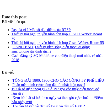
Rate this post
Bài viết liên quan
Rtsp là gì ? Một số đặc điểm của RTSP
Thiết bị hội nghị truyền hình tích hợp CISCO Webex Board
70
Thiết bị hội nghị truyền hình tích hợp Cisco Webex Room 55
[CẢNH BÁO]Thiết bị kích sóng điện thoại di động
smartphone gia đình giá rẻ
Cách đăng ký 3G Mobifone cho điện thoại mới nhất, rẻ nhất
2018
Bài viết
TỔNG ĐÀI 1800, 1900 CHO CÁC CÔNG TY PHẾ LIỆU
Phần mềm tính cước tổng đài tốt nhất hiện nay ?
197 là số điện thoại gì ? Số 197 gọi vào máy điện thoại để
làm gì ?
Xem bói hắt xì hơi theo ngày và theo giờ cực chuẩn – Điềm
báo nhảy mũi
Tôi cần tư vấn về đầu số 1900 và đầu số 1800 ?