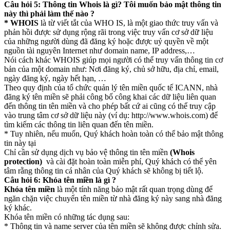
Câu hỏi 5: Thông tin Whois là gì? Tôi muốn bảo mật thông tin
này thì phải làm thế nào ?
* WHOIS
là từ viết tắt của WHO IS, là một giao thức truy vấn và
phản hồi được sử dụng rộng rãi trong việc truy vấn cơ sở dữ liệu
của những người dùng đã đăng ký hoặc được uỷ quyền về một
nguồn tài nguyên Internet như domain name, IP address,…
Nói cách khác WHOIS giúp mọi người có thể truy vấn thông tin cơ
bản của một domain như: Nơi đăng ký, chủ sở hữu, địa chỉ, email,
ngày đăng ký, ngày hết hạn, …
Theo quy định của tổ chức quản lý tên miền quốc tế ICANN, nhà
đăng ký tên miền sẽ phải công bố công khai các dữ liệu liên quan
đến thông tin tên miền và cho phép bất cứ ai cũng có thể truy cập
vào trung tâm cơ sở dữ liệu này (ví dụ: http://www.whois.com) để
tìm kiếm các thông tin liên quan đến tên miền.
* Tuy nhiên, nếu muốn, Quý khách hoàn toàn có thể bảo mật thông
tin này tại
Chỉ cần sử dụng dịch vụ bảo vệ thông tin tên miền
(Whois
protection)
và cài đặt hoàn toàn miễn phí, Quý khách có thể yên
tâm rằng thông tin cá nhân của Quý khách sẽ không bị tiết lộ.
Câu hỏi 6: Khóa tên miền là gì ?
Khóa tên miền
là một tính năng bảo mật rất quan trọng dùng để
ngăn chặn việc chuyển tên miền từ nhà đăng ký này sang nhà đăng
ký khác.
Khóa tên miền có những tác dụng sau:
* Thông tin và name server của tên miền sẽ không được chỉnh sửa.