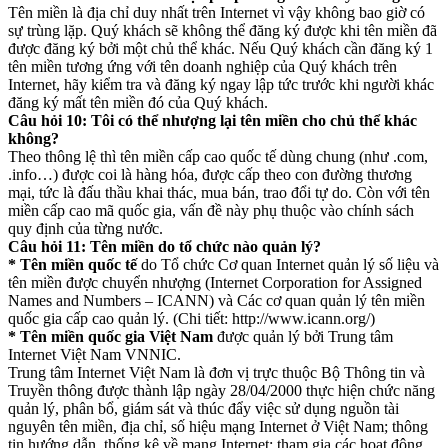
Tên miền là địa chỉ duy nhất trên Internet vì vậy không bao giờ có
sự trùng lặp. Quý khách sẽ không thể đăng ký được khi tên miền đã
được đăng ký bởi một chủ thể khác. Nếu Quý khách cần đăng ký 1
tên miền tương ứng với tên doanh nghiệp của Quý khách trên
Internet, hãy kiểm tra và đăng ký ngay lập tức trước khi người khác
đăng ký mất tên miền đó của Quý khách.
Câu hỏi 10: Tôi có thể nhượng lại tên miền cho chủ thể khác
không?
Theo thông lệ thì tên miền cấp cao quốc tế dùng chung (như .com,
.info…) được coi là hàng hóa, được cấp theo con đường thương
mại, tức là đấu thầu khai thác, mua bán, trao đổi tự do. Còn với tên
miền cấp cao mã quốc gia, vấn đề này phụ thuộc vào chính sách
quy định của từng nước.
Câu hỏi 11: Tên miền do tổ chức nào quản lý?
* Tên miền quốc tế
do Tổ chức Cơ quan Internet quản lý số liệu và
tên miền được chuyển nhượng (Internet Corporation for Assigned
Names and Numbers – ICANN) và Các cơ quan quản lý tên miền
quốc gia cấp cao quản lý. (Chi tiết: http://www.icann.org/)
* Tên miền quốc gia Việt Nam
được quản lý bởi Trung tâm
Internet Việt Nam VNNIC.
Trung tâm Internet Việt Nam là đơn vị trực thuộc Bộ Thông tin và
Truyền thông được thành lập ngày 28/04/2000 thực hiện chức năng
quản lý, phân bổ, giám sát và thúc đẩy việc sử dụng nguồn tài
nguyên tên miền, địa chỉ, số hiệu mạng Internet ở Việt Nam; thông
tin hướng dẫn, thống kê về mạng Internet; tham gia các hoạt động