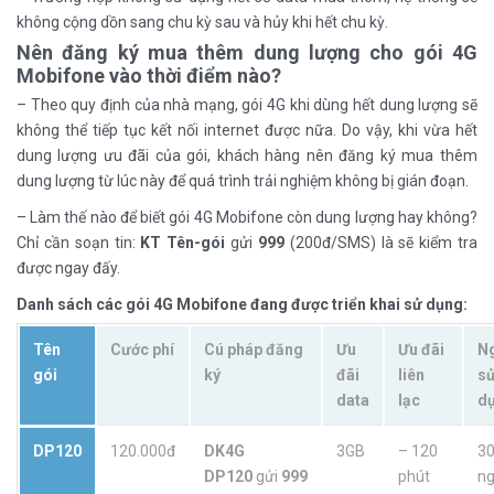
không cộng dồn sang chu kỳ sau và hủy khi hết chu kỳ.
Nên đăng ký mua thêm dung lượng cho gói 4G
Mobifone vào thời điểm nào?
– Theo quy định của nhà mạng, gói 4G khi dùng hết dung lượng sẽ
không thể tiếp tục kết nối internet được nữa. Do vậy, khi vừa hết
dung lượng ưu đãi của gói, khách hàng nên đăng ký mua thêm
dung lượng từ lúc này để quá trình trải nghiệm không bị gián đoạn.
– Làm thế nào để biết gói 4G Mobifone còn dung lượng hay không?
Chỉ cần soạn tin:
KT Tên-gói
gửi
999
(200đ/SMS) là sẽ kiểm tra
được ngay đấy.
Danh sách các gói 4G Mobifone đang được triển khai sử dụng:
Tên
Cước phí
Cú pháp đăng
Ưu
Ưu đãi
N
gói
ký
đãi
liên
s
data
lạc
d
DP120
120.000đ
DK4G
3GB
– 120
3
DP120
gửi
999
phút
n