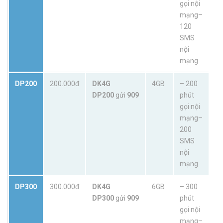
gọi nội
mạng–
120
SMS
nội
mạng
DP200
200.000đ
DK4G
4GB
– 200
DP200
gửi
909
phút
gọi nội
mạng–
200
SMS
nội
mạng
DP300
300.000đ
DK4G
6GB
– 300
DP300
gửi
909
phút
gọi nội
mạng–