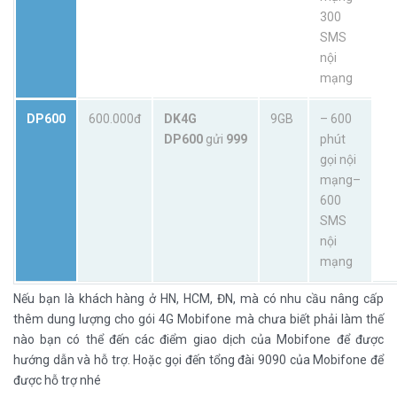
300
SMS
nội
mạng
DP600
600.000đ
DK4G
9GB
– 600
DP600
gửi
999
phút
gọi nội
mạng–
600
SMS
nội
mạng
Nếu bạn là khách hàng ở HN, HCM, ĐN, mà có nhu cầu nâng cấp
thêm dung lượng cho gói 4G Mobifone mà chưa biết phải làm thế
nào bạn có thể đến các điểm giao dịch của Mobifone để được
hướng dẫn và hỗ trợ. Hoặc gọi đến tổng đài 9090 của Mobifone để
được hỗ trợ nhé