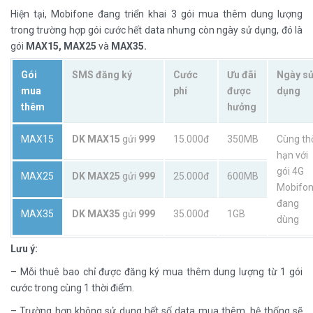
Hiện tại, Mobifone đang triển khai 3 gói mua thêm dung lượng
trong trường hợp gói cước hết data nhưng còn ngày sử dụng, đó là
gói
MAX15, MAX25
và
MAX35.
Gói
SMS đăng ký
Cước
Ưu đãi
Ngày s
mua
phí
được
dụng
thêm
hưởng
MAX15
DK MAX15
gửi
999
15.000đ
350MB
Cùng th
hạn với
gói 4G
MAX25
DK MAX25
gửi
999
25.000đ
600MB
Mobifo
đang
MAX35
DK MAX35
gửi
999
35.000đ
1GB
dùng
Lưu ý:
– Mỗi thuê bao chỉ được đăng ký mua thêm dung lượng từ 1 gói
cước trong cùng 1 thời điểm.
– Trường hợp không sử dụng hết số data mua thêm, hệ thống sẽ