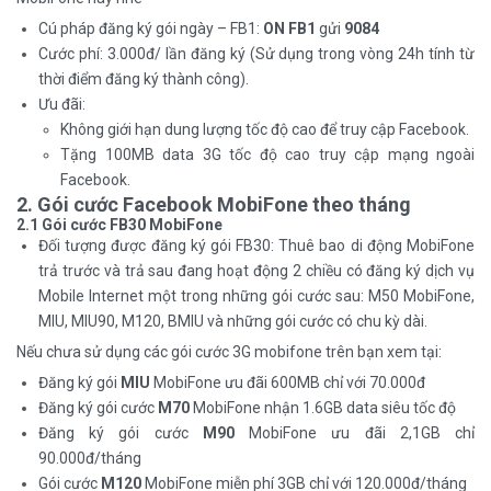
Cú pháp đăng ký gói ngày – FB1:
ON FB1
gửi
9084
Cước phí: 3.000đ/ lần đăng ký (Sử dụng trong vòng 24h tính từ
thời điểm đăng ký thành công).
Ưu đãi:
Không giới hạn dung lượng tốc độ cao để truy cập Facebook.
Tặng 100MB data 3G tốc độ cao truy cập mạng ngoài
Facebook.
2. Gói cước Facebook MobiFone theo tháng
2.1 Gói cước FB30 MobiFone
Đối tượng được đăng ký gói FB30: Thuê bao di động MobiFone
trả trước và trả sau đang hoạt động 2 chiều có đăng ký dịch vụ
Mobile Internet một trong những gói cước sau: M50 MobiFone,
MIU, MIU90, M120, BMIU và những gói cước có chu kỳ dài.
Nếu chưa sử dụng các gói cước 3G mobifone trên bạn xem tại:
Đăng ký gói
MIU
MobiFone ưu đãi 600MB chỉ với 70.000đ
Đăng ký gói cước
M70
MobiFone nhận 1.6GB data siêu tốc độ
Đăng ký gói cước
M90
MobiFone ưu đãi 2,1GB chỉ
90.000đ/tháng
Gói cước
M120
MobiFone miễn phí 3GB chỉ với 120.000đ/tháng