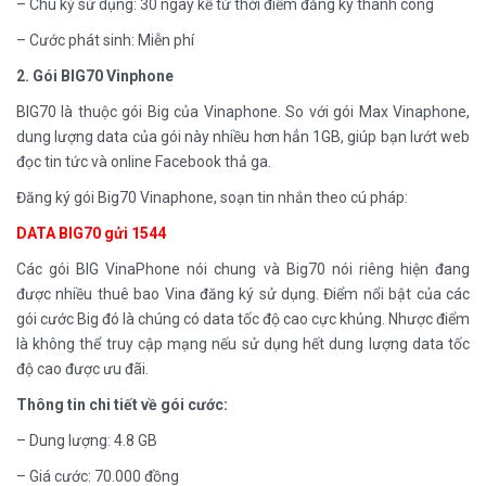
– Chu kỳ sử dụng: 30 ngày kể từ thời điểm đăng ký thành công
– Cước phát sinh: Miễn phí
2. Gói BIG70 Vinphone
BIG70 là thuộc gói Big của Vinaphone. So với gói Max Vinaphone,
dung lượng data của gói này nhiều hơn hẳn 1GB, giúp bạn lướt web
đọc tin tức và online Facebook thả ga.
Đăng ký gói Big70 Vinaphone, soạn tin nhắn theo cú pháp:
DATA BIG70 gửi 1544
Các gói BIG VinaPhone nói chung và Big70 nói riêng hiện đang
được nhiều thuê bao Vina đăng ký sử dụng. Điểm nổi bật của các
gói cước Big đó là chúng có data tốc độ cao cực khủng. Nhược điểm
là không thể truy cập mạng nếu sử dụng hết dung lượng data tốc
độ cao được ưu đãi.
Thông tin chi tiết về gói cước:
– Dung lượng: 4.8 GB
– Giá cước: 70.000 đồng