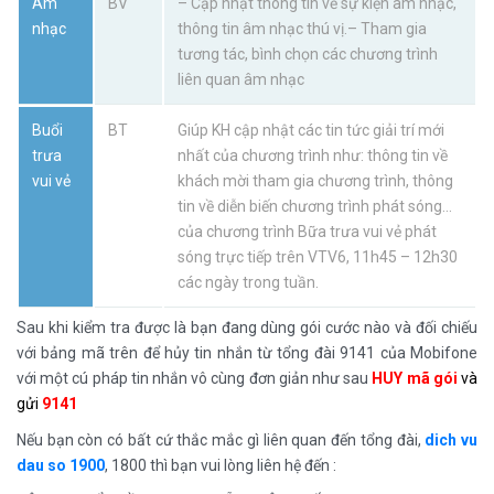
Âm
BV
– Cập nhật thông tin về sự kiện âm nhạc,
nhạc
thông tin âm nhạc thú vị.– Tham gia
tương tác, bình chọn các chương trình
liên quan âm nhạc
Buổi
BT
Giúp KH cập nhật các tin tức giải trí mới
trưa
nhất của chương trình như: thông tin về
vui vẻ
khách mời tham gia chương trình, thông
tin về diễn biến chương trình phát sóng…
của chương trình Bữa trưa vui vẻ phát
sóng trực tiếp trên VTV6, 11h45 – 12h30
các ngày trong tuần.
Sau khi kiểm tra được là bạn đang dùng gói cước nào và đối chiếu
với bảng mã trên để hủy tin nhắn từ tổng đài 9141 của Mobifone
với một cú pháp tin nhắn vô cùng đơn giản như sau
HUY
mã gói
và
gửi
9141
Nếu bạn còn có bất cứ thắc mắc gì liên quan đến tổng đài,
dich vu
dau so 1900
, 1800 thì bạn vui lòng liên hệ đến :