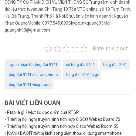
CÔNG TY CỔ PHẦN DỊCH VỤ VIỄN THÔNG SỐTrung tâm kinh doanh
dữ liệu trực tuyếnĐịa Chỉ: Tầng 18 Tòa VTC online, số 18 Tam Trinh,
Hai Bà Trưng, Thành Phố Hà Nội.Chuyên viên kinh doanh : Nguyễn
Khắc QuangMobile: 0977.545.893Skype: nkquang93Mail:
quangnk93@gmail.com
Rate this post
hủy tin nhắn từ tổng đài 9141
số tổng đài 9141
tổng đài 9141
tổng đài 9141 của vinaphone
tổng đài 9141 là gì
tổng đài 9141 vinaphone
BÀI VIẾT LIÊN QUAN
Rtsp là gì ? Một số đặc điểm của RTSP
Thiết bị hội nghị truyền hình tích hợp CISCO Webex Board 70
Thiết bị hội nghị truyền hình tích hợp Cisco Webex Room 55
[CẢNH BÁO]Thiết bị kích sóng điện thoại di động smartphone