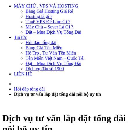
MÁY CHỦ , VPS VÀ HOSTING
Bảng Giá Hosting Giá Rẻ
Hosting là gì ?
Thuê VPS Để Làm Gì ?
Máy Chủ – Sever Là Gì ?
Đặt – Mua Dịch Vụ Tổng Đài
Tin tức
Hỏi đáp tổng đài
Bảng Giá Tên Miền
Hỗ Trợ , Tư Vấn Tên Miền
Tên Miền Việt Nam – Quốc Tế.
Đặt – Mua Dịch Vụ Tổng Đài
Dịch vụ đầu số 1900
LIÊN HỆ
Hỏi đáp tổng đài
Dịch vụ tư vấn lắp đặt tổng đài nội bộ uy tín
Dịch vụ tư vấn lắp đặt tổng đài
nội bộ uy tín