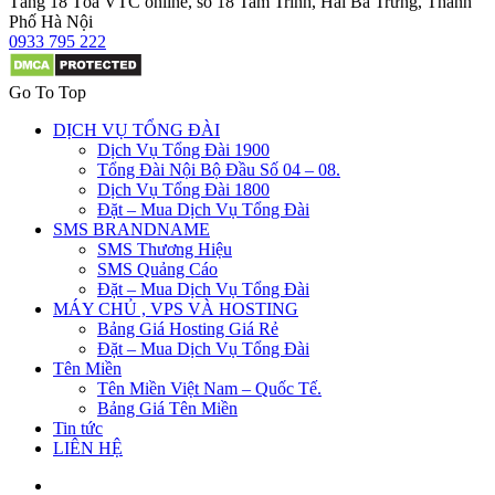
Tầng 18 Tòa VTC online, số 18 Tam Trinh, Hai Bà Trưng, Thành
Phố Hà Nội
0933 795 222
Go To Top
DỊCH VỤ TỔNG ĐÀI
Dịch Vụ Tổng Đài 1900
Tổng Đài Nội Bộ Đầu Số 04 – 08.
Dịch Vụ Tổng Đài 1800
Đặt – Mua Dịch Vụ Tổng Đài
SMS BRANDNAME
SMS Thương Hiệu
SMS Quảng Cáo
Đặt – Mua Dịch Vụ Tổng Đài
MÁY CHỦ , VPS VÀ HOSTING
Bảng Giá Hosting Giá Rẻ
Đặt – Mua Dịch Vụ Tổng Đài
Tên Miền
Tên Miền Việt Nam – Quốc Tế.
Bảng Giá Tên Miền
Tin tức
LIÊN HỆ