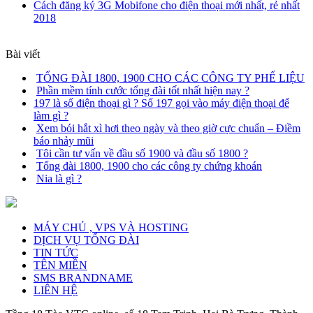
Cách đăng ký 3G Mobifone cho điện thoại mới nhất, rẻ nhất
2018
Bài viết
TỔNG ĐÀI 1800, 1900 CHO CÁC CÔNG TY PHẾ LIỆU
Phần mềm tính cước tổng đài tốt nhất hiện nay ?
197 là số điện thoại gì ? Số 197 gọi vào máy điện thoại để
làm gì ?
Xem bói hắt xì hơi theo ngày và theo giờ cực chuẩn – Điềm
báo nhảy mũi
Tôi cần tư vấn về đầu số 1900 và đầu số 1800 ?
Tổng đài 1800, 1900 cho các công ty chứng khoán
Nia là gì ?
MÁY CHỦ , VPS VÀ HOSTING
DỊCH VỤ TỔNG ĐÀI
TIN TỨC
TÊN MIỀN
SMS BRANDNAME
LIÊN HỆ