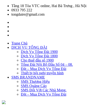
Tầng 18 Tòa VTC online, Hai Bà Trưng , Hà Nội
0933 795 222
tongdaire@gmail.com
Trang Chủ
DỊCH VỤ TỔNG ĐÀI
Dịch Vụ Tổng Đài 1900
Dịch Vụ Tổng Đài 1800
Cho thuê đầu số 1900
Tổng Đài Nội Bộ Đầu Số 04 – 08.
Đặt – Mua Dịch Vụ Tổng Đài
Thiết bị hội nghị truyền hình
SMS BRANDNAME
SMS Thương Hiệu
SMS Quảng Cáo
SMS Đối Với Các Nhà Mạng.
Đặt – Mua Dịch Vụ Tổng Đài