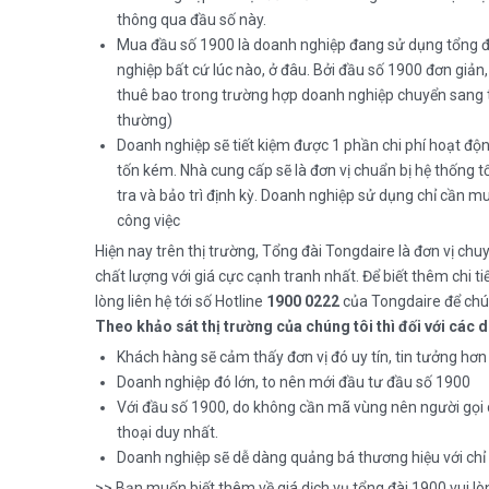
thông qua đầu số này.
Mua đầu số 1900 là doanh nghiệp đang sử dụng tổng đài
nghiệp bất cứ lúc nào, ở đâu. Bởi đầu số 1900 đơn giản,
thuê bao trong trường hợp doanh nghiệp chuyển sang 
thường)
Doanh nghiệp sẽ tiết kiệm được 1 phần chi phí hoạt độ
tốn kém. Nhà cung cấp sẽ là đơn vị chuẩn bị hệ thống 
tra và bảo trì định kỳ. Doanh nghiệp sử dụng chỉ cần mu
công việc
Hiện nay trên thị trường, Tổng đài Tongdaire là đơn vị ch
chất lượng với giá cực cạnh tranh nhất. Để biết thêm chi t
lòng liên hệ tới số Hotline
1900 0222
của Tongdaire để chún
Theo khảo sát thị trường của chúng tôi thì đối với các
Khách hàng sẽ cảm thấy đơn vị đó uy tín, tin tưởng hơn
Doanh nghiệp đó lớn, to nên mới đầu tư đầu số 1900
Với đầu số 1900, do không cần mã vùng nên người gọi c
thoại duy nhất.
Doanh nghiệp sẽ dễ dàng quảng bá thương hiệu với chỉ 
>> Bạn muốn biết thêm về giá dịch vụ tổng đài 1900 vui lòn