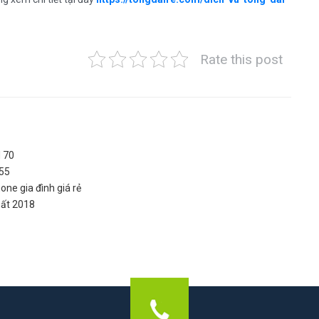
Rate this post
d 70
 55
one gia đình giá rẻ
hất 2018