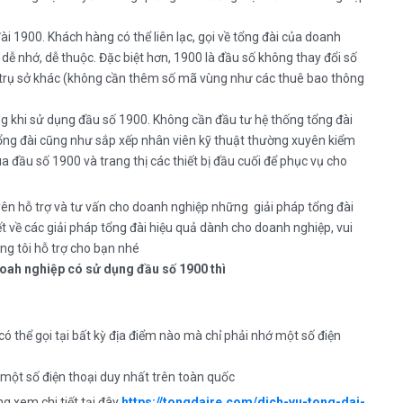
 1900. Khách hàng có thể liên lạc, gọi về tổng đài của doanh
 dễ nhớ, dễ thuộc. Đặc biệt hơn, 1900 là đầu số không thay đổi số
trụ sở khác (không cần thêm số mã vùng như các thuê bao thông
ng khi sử dụng đầu số 1900. Không cần đầu tư hệ thống tổng đài
tổng đài cũng như sắp xếp nhân viên kỹ thuật thường xuyên kiểm
a đầu số 1900 và trang thị các thiết bị đầu cuối để phục vụ cho
uyên hỗ trợ và tư vấn cho doanh nghiệp những giải pháp tổng đài
iết về các giải pháp tổng đài hiệu quả dành cho doanh nghiệp, vui
g tôi hỗ trợ cho bạn nhé
 doah nghiệp có sử dụng đầu số 1900 thì
ó thể gọi tại bất kỳ địa điểm nào mà chỉ phải nhớ một số điện
một số điện thoại duy nhất trên toàn quốc
g xem chi tiết tại đây
https://tongdaire.com/dich-vu-tong-dai-