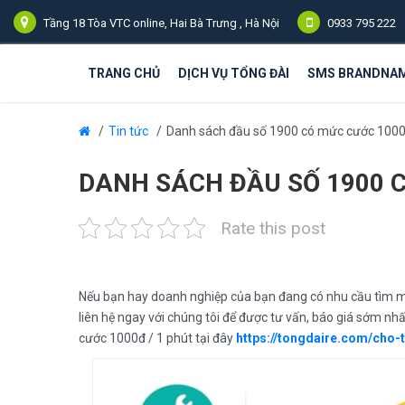
Tầng 18 Tòa VTC online, Hai Bà Trưng , Hà Nội
0933 795 222
TRANG CHỦ
DỊCH VỤ TỔNG ĐÀI
SMS BRANDNA
Tin tức
Danh sách đầu số 1900 có mức cước 1000
DANH SÁCH ĐẦU SỐ 1900 C
Rate this post
Nếu bạn hay doanh nghiệp của bạn đang có nhu cầu tìm m
liên hệ ngay với chúng tôi để được tư vấn, báo giá sớm nh
cước 1000đ / 1 phút tại đây
https://tongdaire.com/cho-