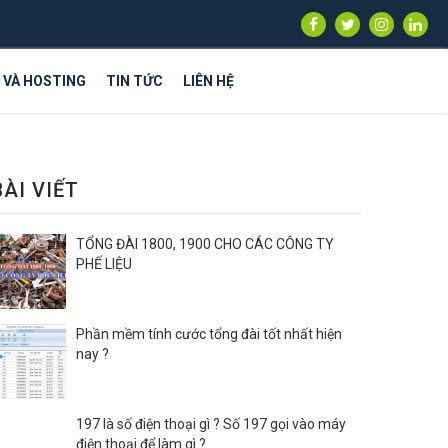
S VÀ HOSTING
TIN TỨC
LIÊN HỆ
BÀI VIẾT
TỔNG ĐÀI 1800, 1900 CHO CÁC CÔNG TY
PHẾ LIỆU
Phần mềm tính cước tổng đài tốt nhất hiện
nay ?
197 là số điện thoại gì ? Số 197 gọi vào máy
điện thoại để làm gì ?