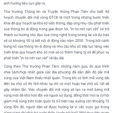
ảnh hưởng tiêu cực gây ra.
Thứ trưởng Thông tin và Truyền thông Phan Tâm cho biết: Kế
hoạch chuyển đổi mã vùng ĐTCĐ là một trong những bước triển
khai để quy hoạch lại kho số viễn thông, đáp ứng nhu cầu phát triển
của thông tin di động trong giai đoạn tới. “In-tơ-nét vạn vật” sẽ trở
thành xu hướng chủ đạo của công nghệ trong tương lai với dự báo
sẽ có khoảng 50 tỷ kết nối di động vào năm 2050. Trong bối cảnh
bùng nổ của thông tin di động và nhu cầu kho số tiếp tục tăng, việc
triển khai quy hoạch kho số mới sẽ có thêm hàng tỷ số để phục vụ
phát triển “in-tơ-nét vạn vật” về lâu dài.
Cũng theo Thứ trưởng Phan Tâm, những năm qua, do quá trình
chia tách/hợp nhất giữa các địa phương đã dẫn đến độ dài mã
vùng của Việt Nam thiếu nhất quán. Trong khi có tỉnh mã vùng dài
đến ba chữ số thì tỉnh khác lại chỉ có một hoặc hai chữ số, rất dễ
gây nhầm lẫn. Việc chuyển đổi mã vùng sẽ tạo ra một bảng mã
vùng mới dễ nhớ hơn đối với người sử dụng; đồng thời mở ra cơ hội
giảm mã vùng trên toàn quốc từ 63 hiện nay xuống còn khoảng 10
vùng. Khi đó, người dân sẽ được hưởng lợi vì các cuộc gọi trong
cùng vùng chỉ phải trả cước thấp (cước nội hạt). Một mục tiêu quan