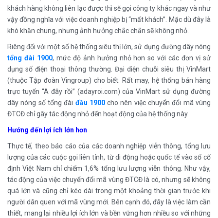
khách hàng không liên lạc được thì sẽ gọi công ty khác ngay và như
vậy đồng nghĩa với việc doanh nghiệp bị “mất khách”. Mặc dù đây là
khó khăn chung, nhưng ảnh hưởng chắc chắn sẽ không nhỏ.
Riêng đối với một số hệ thống siêu thị lớn, sử dụng đường dây nóng
tổng đài 1900
, mức độ ảnh hưởng nhỏ hơn so với các đơn vị sử
dụng số điện thoại thông thường. Đại diện chuỗi siêu thị VinMart
(thuộc Tập đoàn Vingroup) cho biết: Rất may, hệ thống bán hàng
trực tuyến “A đây rồi” (adayroi.com) của VinMart sử dụng đường
dây nóng số tổng đài
đầu 1900
cho nên việc chuyển đổi mã vùng
ĐTCĐ chỉ gây tác động nhỏ đến hoạt động của hệ thống này.
Hướng đến lợi ích lớn hơn
Thực tế, theo báo cáo của các doanh nghiệp viễn thông, tổng lưu
lượng của các cuộc gọi liên tỉnh, từ di động hoặc quốc tế vào số cố
định Việt Nam chỉ chiếm 1,6% tổng lưu lượng viễn thông. Như vậy,
tác động của việc chuyển đổi mã vùng ĐTCĐ là có, nhưng sẽ không
quá lớn và cũng chỉ kéo dài trong một khoảng thời gian trước khi
người dân quen với mã vùng mới. Bên cạnh đó, đây là việc làm cần
thiết, mang lại nhiều lợi ích lớn và bền vững hơn nhiều so với những