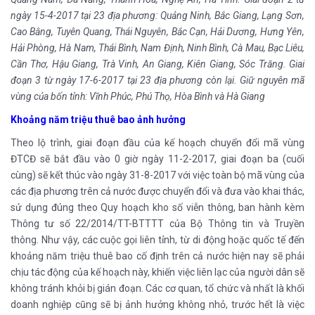
ngày 15-4-2017 tại 23 địa phương: Quảng Ninh, Bắc Giang, Lạng Sơn,
Cao Bằng, Tuyên Quang, Thái Nguyên, Bắc Cạn, Hải Dương, Hưng Yên,
Hải Phòng, Hà Nam, Thái Bình, Nam Định, Ninh Bình, Cà Mau, Bạc Liêu,
Cần Thơ, Hậu Giang, Trà Vinh, An Giang, Kiên Giang, Sóc Trăng. Giai
đoạn 3 từ ngày 17-6-2017 tại 23 địa phương còn lại. Giữ nguyên mã
vùng của bốn tỉnh: Vĩnh Phúc, Phú Thọ, Hòa Bình và Hà Giang
Khoảng năm triệu thuê bao ảnh hưởng
Theo lộ trình, giai đoạn đầu của kế hoạch chuyển đổi mã vùng
ĐTCĐ sẽ bắt đầu vào 0 giờ ngày 11-2-2017, giai đoạn ba (cuối
cùng) sẽ kết thúc vào ngày 31-8-2017 với việc toàn bộ mã vùng của
các địa phương trên cả nước được chuyển đổi và đưa vào khai thác,
sử dụng đúng theo Quy hoạch kho số viễn thông, ban hành kèm
Thông tư số 22/2014/TT-BTTTT của Bộ Thông tin và Truyền
thông. Như vậy, các cuộc gọi liên tỉnh, từ di động hoặc quốc tế đến
khoảng năm triệu thuê bao cố định trên cả nước hiện nay sẽ phải
chịu tác động của kế hoạch này, khiến việc liên lạc của người dân sẽ
không tránh khỏi bị gián đoạn. Các cơ quan, tổ chức và nhất là khối
doanh nghiệp cũng sẽ bị ảnh hưởng không nhỏ, trước hết là việc