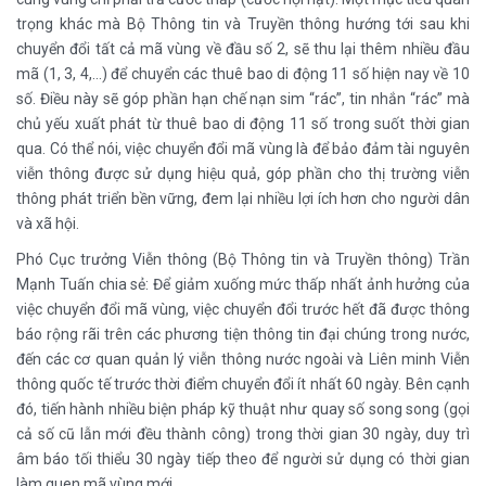
trọng khác mà Bộ Thông tin và Truyền thông hướng tới sau khi
chuyển đổi tất cả mã vùng về đầu số 2, sẽ thu lại thêm nhiều đầu
mã (1, 3, 4,…) để chuyển các thuê bao di động 11 số hiện nay về 10
số. Điều này sẽ góp phần hạn chế nạn sim “rác”, tin nhắn “rác” mà
chủ yếu xuất phát từ thuê bao di động 11 số trong suốt thời gian
qua. Có thể nói, việc chuyển đổi mã vùng là để bảo đảm tài nguyên
viễn thông được sử dụng hiệu quả, góp phần cho thị trường viễn
thông phát triển bền vững, đem lại nhiều lợi ích hơn cho người dân
và xã hội.
Phó Cục trưởng Viễn thông (Bộ Thông tin và Truyền thông) Trần
Mạnh Tuấn chia sẻ: Để giảm xuống mức thấp nhất ảnh hưởng của
việc chuyển đổi mã vùng, việc chuyển đổi trước hết đã được thông
báo rộng rãi trên các phương tiện thông tin đại chúng trong nước,
đến các cơ quan quản lý viễn thông nước ngoài và Liên minh Viễn
thông quốc tế trước thời điểm chuyển đổi ít nhất 60 ngày. Bên cạnh
đó, tiến hành nhiều biện pháp kỹ thuật như quay số song song (gọi
cả số cũ lẫn mới đều thành công) trong thời gian 30 ngày, duy trì
âm báo tối thiểu 30 ngày tiếp theo để người sử dụng có thời gian
làm quen mã vùng mới.