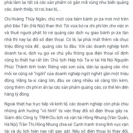
phải làm lại tất cả các sản phẩm có gắn mã vùng như biển quảng
cáo, danh thiếp, tờ rơi, bao bì,…
Chị Hoàng Thúy Ngân, chủ một cửa tiệm bánh pi-za mới mở trên
phố Đào Tấn (Hà Nội) than thở: Tôi vừa bỏ ra chi phí lớn cho việc in
và thuê người phát tờ rơi quảng cáo dịch vụ giao bánh pi-za tận
nhà thì nay lại đổi số điện thoại. Có lẽ, lại phải mất thêm vài chục
triệu đồng nữa để… quảng cáo từ đầu. Với các doanh nghiệp kinh
doanh ta-xi, dịch vụ gọi xe chủ yếu thông qua điện thoại cố định
cũng bị thiệt hại rất lớn. Chủ tịch Hiệp hội Ta-xi tải Hà Nội Nguyễn
Phúc Thành tính toán: Riêng việc sơn sửa, dán lại quảng cáo cho
mỗi xe cũng sẽ “ngốn” của doanh nghiệp ngót nghét gần một triệu
đồng. Hãng ta-xi càng lớn, đầu xe càng nhiều sẽ càng tốn kém,
cộng thêm chi phí in ấn lại các sản phẩm quảng cáo, có thể lên đến
hàng tỷ đồng.
Ngoài thiệt hại trực tiếp về kinh tế, các doanh nghiệp còn phải chịu
những ảnh hưởng “vô hình” từ việc thay đổi số điện thoại gây ra.
Giám đốc Công ty TNHH Du lịch và vận tải Hồng Nhung (Văn Quán,
Hà Nội) Trần Thị Hồng Nhung chia sẻ: Cạnh tranh trong lĩnh vực vận
tải và du lịch hiện nay rất gay gắt. Nếu số điện thoại bị thay đổi,