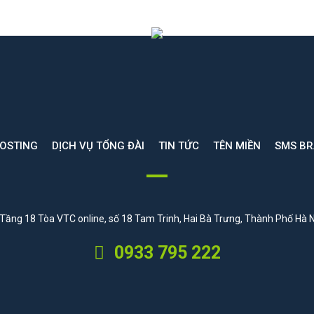
HOSTING
DỊCH VỤ TỔNG ĐÀI
TIN TỨC
TÊN MIỀN
SMS B
Tầng 18 Tòa VTC online, số 18 Tam Trinh, Hai Bà Trưng, Thành Phố Hà N
0933 795 222