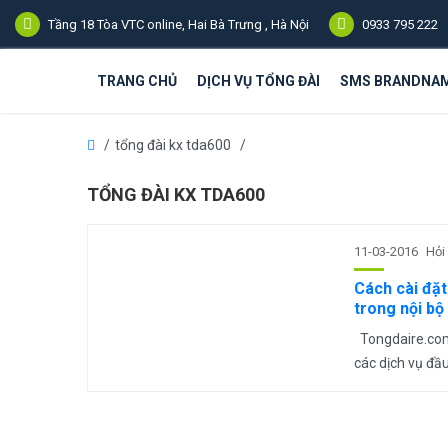
Tầng 18 Tòa VTC online, Hai Bà Trưng , Hà Nội
0933 795 222
TRANG CHỦ
DỊCH VỤ TỔNG ĐÀI
SMS BRANDNA
tổng đài kx tda600
TỔNG ĐÀI KX TDA600
11-03-2016
Hỏi
Cách cài đặ
trong nội bộ
Tongdaire.com 
các dịch vụ đầu