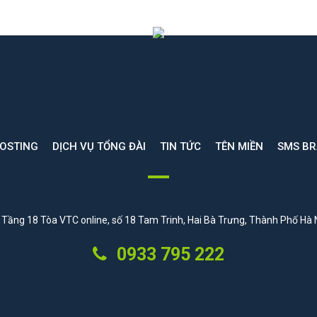
HOSTING
DỊCH VỤ TỔNG ĐÀI
TIN TỨC
TÊN MIỀN
SMS B
Tầng 18 Tòa VTC online, số 18 Tam Trinh, Hai Bà Trưng, Thành Phố Hà 
0933 795 222