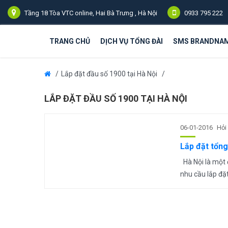
Tầng 18 Tòa VTC online, Hai Bà Trưng , Hà Nội
0933 795 222
TRANG CHỦ
DỊCH VỤ TỔNG ĐÀI
SMS BRANDNA
Lắp đặt đầu số 1900 tại Hà Nội
LẮP ĐẶT ĐẦU SỐ 1900 TẠI HÀ NỘI
06-01-2016
Hỏi
Lắp đặt tổng 
Hà Nội là một đ
nhu cầu lắp đặt