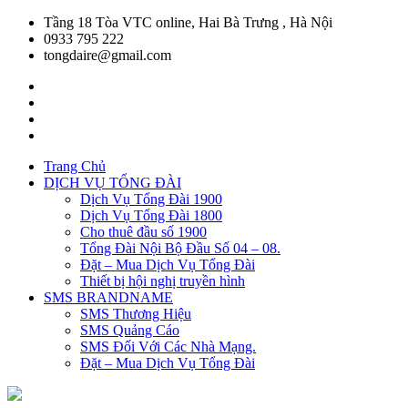
Tầng 18 Tòa VTC online, Hai Bà Trưng , Hà Nội
0933 795 222
tongdaire@gmail.com
Trang Chủ
DỊCH VỤ TỔNG ĐÀI
Dịch Vụ Tổng Đài 1900
Dịch Vụ Tổng Đài 1800
Cho thuê đầu số 1900
Tổng Đài Nội Bộ Đầu Số 04 – 08.
Đặt – Mua Dịch Vụ Tổng Đài
Thiết bị hội nghị truyền hình
SMS BRANDNAME
SMS Thương Hiệu
SMS Quảng Cáo
SMS Đối Với Các Nhà Mạng.
Đặt – Mua Dịch Vụ Tổng Đài