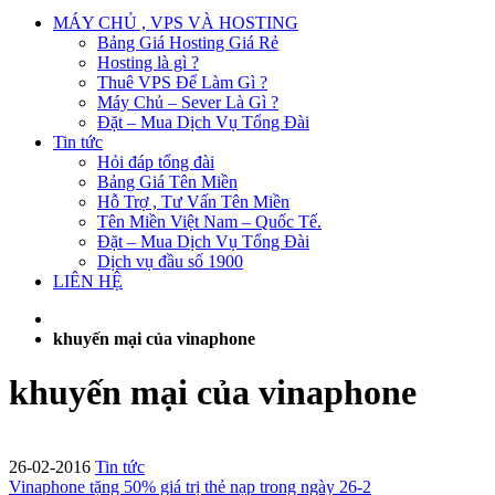
MÁY CHỦ , VPS VÀ HOSTING
Bảng Giá Hosting Giá Rẻ
Hosting là gì ?
Thuê VPS Để Làm Gì ?
Máy Chủ – Sever Là Gì ?
Đặt – Mua Dịch Vụ Tổng Đài
Tin tức
Hỏi đáp tổng đài
Bảng Giá Tên Miền
Hỗ Trợ , Tư Vấn Tên Miền
Tên Miền Việt Nam – Quốc Tế.
Đặt – Mua Dịch Vụ Tổng Đài
Dịch vụ đầu số 1900
LIÊN HỆ
khuyến mại của vinaphone
khuyến mại của vinaphone
26-02-2016
Tin tức
Vinaphone tặng 50% giá trị thẻ nạp trong ngày 26-2