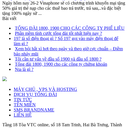
Ngày hôm nay 26-2 Vinaphone sẽ có chương trình khuyến mại tặng
50% giá trị thẻ nạp cho các thuê bao trả trước, trả sau,..và đặc biệt
tặng 100% ngày sử ...
Bài viết
TỔNG ĐÀI 1800, 1900 CHO CÁC CÔNG TY PHẾ LIỆU
Phần mềm tính cước tổng đài tốt nhất hiện nay ?
197 là số điện thoại gì ? Số 197 gọi vào máy điện thoại để
làm gì ?
Xem bói hắt xì hơi theo ngày và theo giờ cực chuẩn – Điềm
báo nhảy mũi
Tôi cần tư vấn về đầu số 1900 và đầu số 1800 ?
Tổng đài 1800, 1900 cho các công ty chứng khoán
Nia là gì ?
MÁY CHỦ , VPS VÀ HOSTING
DỊCH VỤ TỔNG ĐÀI
TIN TỨC
TÊN MIỀN
SMS BRANDNAME
LIÊN HỆ
Tầng 18 Tòa VTC online, số 18 Tam Trinh, Hai Bà Trưng, Thành