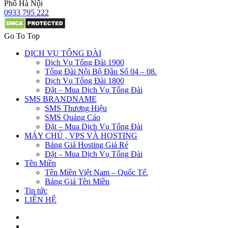
Phố Hà Nội
0933 795 222
Go To Top
DỊCH VỤ TỔNG ĐÀI
Dịch Vụ Tổng Đài 1900
Tổng Đài Nội Bộ Đầu Số 04 – 08.
Dịch Vụ Tổng Đài 1800
Đặt – Mua Dịch Vụ Tổng Đài
SMS BRANDNAME
SMS Thương Hiệu
SMS Quảng Cáo
Đặt – Mua Dịch Vụ Tổng Đài
MÁY CHỦ , VPS VÀ HOSTING
Bảng Giá Hosting Giá Rẻ
Đặt – Mua Dịch Vụ Tổng Đài
Tên Miền
Tên Miền Việt Nam – Quốc Tế.
Bảng Giá Tên Miền
Tin tức
LIÊN HỆ