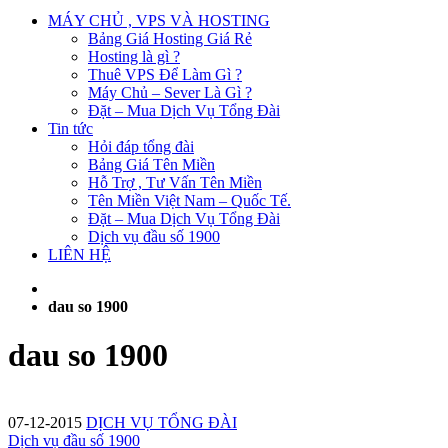
MÁY CHỦ , VPS VÀ HOSTING
Bảng Giá Hosting Giá Rẻ
Hosting là gì ?
Thuê VPS Để Làm Gì ?
Máy Chủ – Sever Là Gì ?
Đặt – Mua Dịch Vụ Tổng Đài
Tin tức
Hỏi đáp tổng đài
Bảng Giá Tên Miền
Hỗ Trợ , Tư Vấn Tên Miền
Tên Miền Việt Nam – Quốc Tế.
Đặt – Mua Dịch Vụ Tổng Đài
Dịch vụ đầu số 1900
LIÊN HỆ
dau so 1900
dau so 1900
07-12-2015
DỊCH VỤ TỔNG ĐÀI
Dịch vụ đầu số 1900