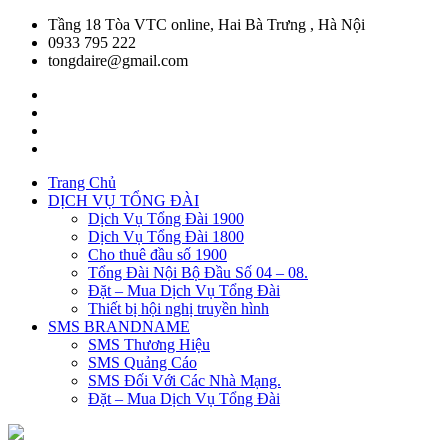
Tầng 18 Tòa VTC online, Hai Bà Trưng , Hà Nội
0933 795 222
tongdaire@gmail.com
Trang Chủ
DỊCH VỤ TỔNG ĐÀI
Dịch Vụ Tổng Đài 1900
Dịch Vụ Tổng Đài 1800
Cho thuê đầu số 1900
Tổng Đài Nội Bộ Đầu Số 04 – 08.
Đặt – Mua Dịch Vụ Tổng Đài
Thiết bị hội nghị truyền hình
SMS BRANDNAME
SMS Thương Hiệu
SMS Quảng Cáo
SMS Đối Với Các Nhà Mạng.
Đặt – Mua Dịch Vụ Tổng Đài