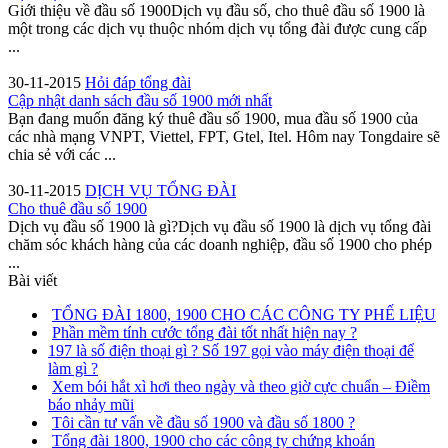
Giới thiệu về đầu số 1900Dịch vụ đầu số, cho thuê đầu số 1900 là
một trong các dịch vụ thuộc nhóm dịch vụ tổng đài được cung cấp
...
30-11-2015
Hỏi đáp tổng đài
Cập nhật danh sách đầu số 1900 mới nhất
Bạn đang muốn đăng ký thuê đầu số 1900, mua đầu số 1900 của
các nhà mạng VNPT, Viettel, FPT, Gtel, Itel. Hôm nay Tongdaire sẽ
chia sẻ với các ...
30-11-2015
DỊCH VỤ TỔNG ĐÀI
Cho thuê đầu số 1900
Dịch vụ đầu số 1900 là gì?Dịch vụ đầu số 1900 là dịch vụ tổng đài
chăm sóc khách hàng của các doanh nghiệp, đầu số 1900 cho phép
...
Bài viết
TỔNG ĐÀI 1800, 1900 CHO CÁC CÔNG TY PHẾ LIỆU
Phần mềm tính cước tổng đài tốt nhất hiện nay ?
197 là số điện thoại gì ? Số 197 gọi vào máy điện thoại để
làm gì ?
Xem bói hắt xì hơi theo ngày và theo giờ cực chuẩn – Điềm
báo nhảy mũi
Tôi cần tư vấn về đầu số 1900 và đầu số 1800 ?
Tổng đài 1800, 1900 cho các công ty chứng khoán