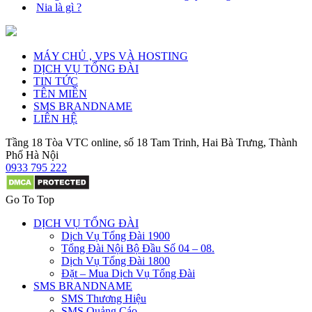
Nia là gì ?
MÁY CHỦ , VPS VÀ HOSTING
DỊCH VỤ TỔNG ĐÀI
TIN TỨC
TÊN MIỀN
SMS BRANDNAME
LIÊN HỆ
Tầng 18 Tòa VTC online, số 18 Tam Trinh, Hai Bà Trưng, Thành
Phố Hà Nội
0933 795 222
Go To Top
DỊCH VỤ TỔNG ĐÀI
Dịch Vụ Tổng Đài 1900
Tổng Đài Nội Bộ Đầu Số 04 – 08.
Dịch Vụ Tổng Đài 1800
Đặt – Mua Dịch Vụ Tổng Đài
SMS BRANDNAME
SMS Thương Hiệu
SMS Quảng Cáo