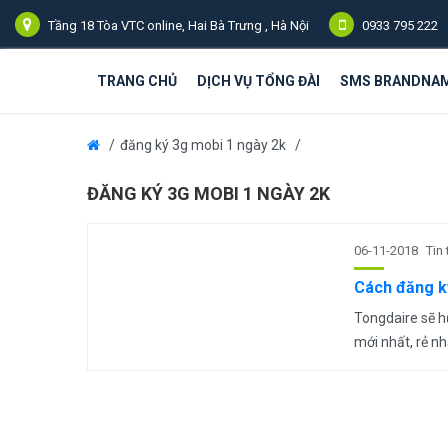
Tầng 18 Tòa VTC online, Hai Bà Trưng , Hà Nội
0933 795 222
TRANG CHỦ
DỊCH VỤ TỔNG ĐÀI
SMS BRANDNA
đăng ký 3g mobi 1 ngày 2k
ĐĂNG KÝ 3G MOBI 1 NGÀY 2K
06-11-2018
Tin
Cách đăng ký
Tongdaire sẽ h
mới nhất, rẻ nh