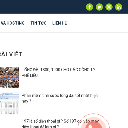
S VÀ HOSTING
TIN TỨC
LIÊN HỆ
BÀI VIẾT
TỔNG ĐÀI 1800, 1900 CHO CÁC CÔNG TY
PHẾ LIỆU
Phần mềm tính cước tổng đài tốt nhất hiện
nay ?
197 là số điện thoại gì ? Số 197 gọi vào máy
điện thoại để làm gì ?