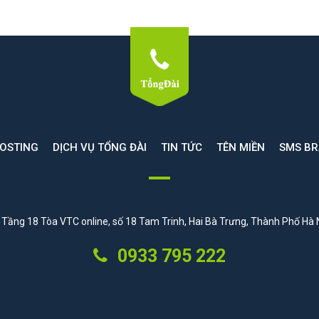
HOSTING
DỊCH VỤ TỔNG ĐÀI
TIN TỨC
TÊN MIỀN
SMS B
Tầng 18 Tòa VTC online, số 18 Tam Trinh, Hai Bà Trưng, Thành Phố Hà 
0933 795 222