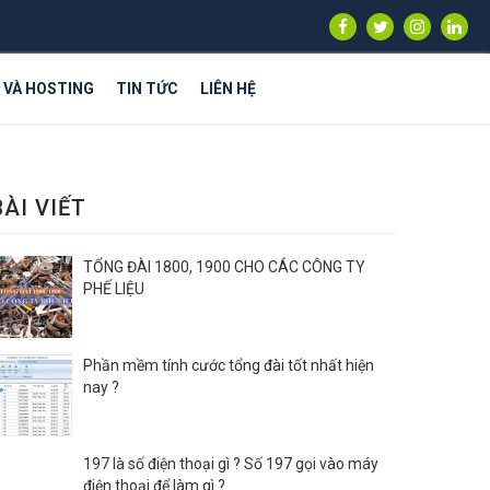
S VÀ HOSTING
TIN TỨC
LIÊN HỆ
BÀI VIẾT
TỔNG ĐÀI 1800, 1900 CHO CÁC CÔNG TY
PHẾ LIỆU
Phần mềm tính cước tổng đài tốt nhất hiện
nay ?
197 là số điện thoại gì ? Số 197 gọi vào máy
điện thoại để làm gì ?