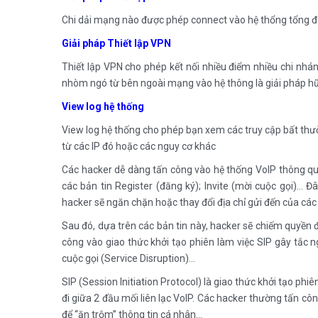
Chi dải mạng nào được phép connect vào hệ thổng tổng đà
Giải pháp Thiết lập VPN
Thiết lập VPN cho phép kết nối nhiều điểm nhiều chi nh
nhòm ngó từ bên ngoài mạng vào hệ thông là giải pháp hữ
View log hệ thống
View log hệ thống cho phép bạn xem các truy cập bất thư
từ các IP đó hoặc các nguy cơ khác
Các hacker dễ dàng tấn công vào hệ thống VoIP thông qu
các bản tin Register (đăng ký); Invite (mời cuộc gọi)… Đ
hacker sẽ ngăn chặn hoặc thay đổi địa chỉ gửi đến của các 
Sau đó, dựa trên các bản tin này, hacker sẽ chiếm quyền đi
công vào giao thức khởi tạo phiên làm việc SIP gây tắc 
cuộc gọi (Service Disruption)…
SIP (Session Initiation Protocol) là giao thức khởi tạo phiê
đi giữa 2 đầu mối liên lạc VoIP. Các hacker thường tấn 
để “ăn trộm” thông tin cá nhân…