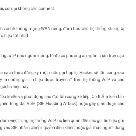
i, còn lại không cho connect.
ánh với hệ thống mạng WAN riêng, đảm bảo cho hệ thống không bị
u hiệu tốt nhất
ờng từ IP nào ngoài mạng, từ đó có phương án ngăn chặn truy cập
a cách thức đăng ký một cuộc gọi hợp lệ. Hacker sẽ tấn công vào
ây là những gói tín hiệu được truyền đi trên hệ thống VoIP và các
gói tín hiệu này…
ều khiển và phát động các đợt tấn công kế tiếp. Có thể là kiểu tấn
nghẽn tổng đài VoIP (SIP Flooding Attack) hoặc gây gián đoạn các
n làm việc trong hệ thống VoIP, nó liên quan đến các gói tín hiệu gửi
công vào SIP nhằm chiếm quyền điều khiển hoặc giả mạo người dùng