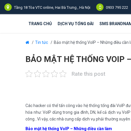
Tầng 18 Tòa VTC online, Hai Bà Trưng , Hà Nội
0933 795 222
TRANG CHỦ
DỊCH VỤ TỔNG ĐÀI
SMS BRANDNA
Tin tức
Bảo mật hệ thống VoIP – Những điều cần 
BẢO MẬT HỆ THỐNG VOIP 
Rate this post
Các hacker có thể tấn công vào hệ thống tổng đài VoIP đư
hóa như: VoIP dùng trong gia đình, DN; kể cả dịch vụ VoI
công…Vì vậy, các nhà cung cấp dịch vụ phải thường xuyên đ
Bảo mật hệ thống VoIP
– Những điều cần làm