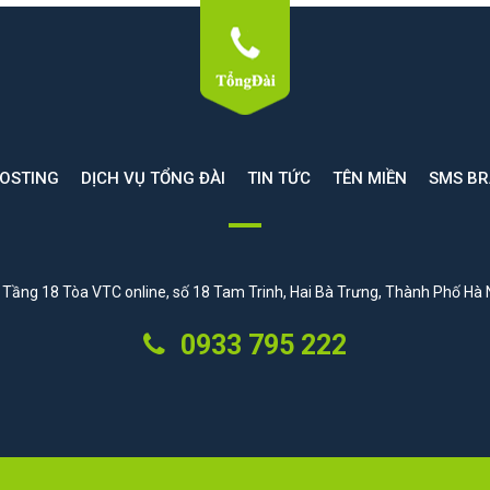
HOSTING
DỊCH VỤ TỔNG ĐÀI
TIN TỨC
TÊN MIỀN
SMS B
Tầng 18 Tòa VTC online, số 18 Tam Trinh, Hai Bà Trưng, Thành Phố Hà 
0933 795 222