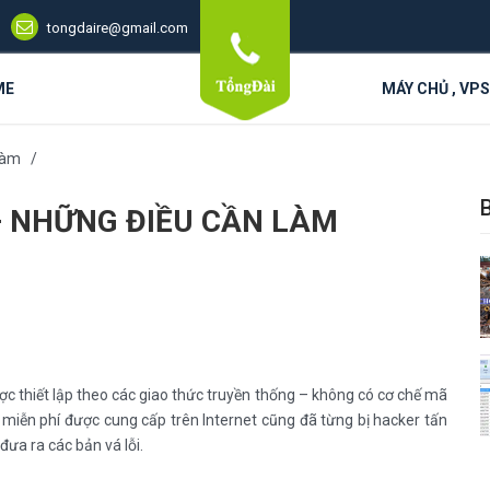
tongdaire@gmail.com
ME
MÁY CHỦ , VP
làm
– NHỮNG ĐIỀU CẦN LÀM
ợc thiết lập theo các giao thức truyền thống – không có cơ chế mã
P miễn phí được cung cấp trên Internet cũng đã từng bị hacker tấn
ưa ra các bản vá lỗi.